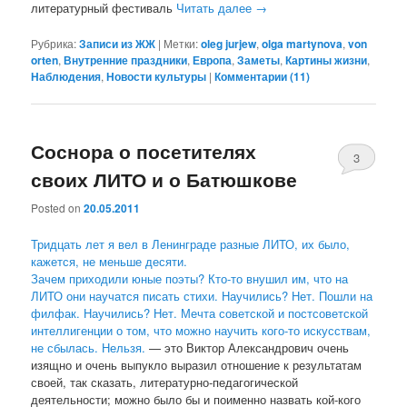
литературный фестиваль
Читать далее
→
Рубрика:
Записи из ЖЖ
|
Метки:
oleg jurjew
,
olga martynova
,
von
orten
,
Внутренние праздники
,
Европа
,
Заметы
,
Картины жизни
,
Наблюдения
,
Новости культуры
|
Комментарии (
11
)
Соснора о посетителях
3
своих ЛИТО и о Батюшкове
Posted on
20.05.2011
Тридцать лет я вел в Ленинграде разные ЛИТО, их было,
кажется, не меньше десяти.
Зачем приходили юные поэты? Кто-то внушил им, что на
ЛИТО они научатся писать стихи. Научились? Нет. Пошли на
филфак. Научились? Нет. Мечта советской и постсоветской
интеллигенции о том, что можно научить кого-то искусствам,
не сбылась. Нельзя.
— это Виктор Александрович очень
изящно и очень выпукло выразил отношение к результатам
своей, так сказать, литературно-педагогической
деятельности; можно было бы и поименно назвать кой-кого