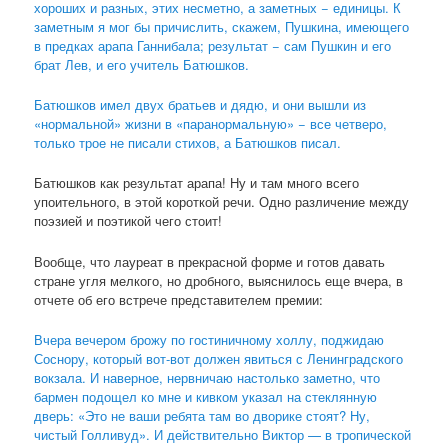
хороших и разных, этих несметно, а заметных − единицы. К
заметным я мог бы причислить, скажем, Пушкина, имеющего
в предках арапа Ганнибала; результат − сам Пушкин и его
брат Лев, и его учитель Батюшков.
Батюшков имел двух братьев и дядю, и они вышли из
«нормальной» жизни в «паранормальную» − все четверо,
только трое не писали стихов, а Батюшков писал.
Батюшков как результат арапа! Ну и там много всего
упоительного, в этой короткой речи. Одно различение между
поэзией и поэтикой чего стоит!
Вообще, что лауреат в прекрасной форме и готов давать
стране угля мелкого, но дробного, выяснилось еще вчера, в
отчете об его встрече представителем премии:
Вчера вечером брожу по гостиничному холлу, поджидаю
Соснору, который вот-вот должен явиться с Ленинградского
вокзала. И наверное, нервничаю настолько заметно, что
бармен подощел ко мне и кивком указал на стеклянную
дверь: «Это не ваши ребята там во дворике стоят? Ну,
чистый Голливуд». И действительно Виктор — в тропической