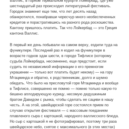
Валлис, в горном термальном курорте Лойкербад, где уже
шестнадцатый раз происходил литературный фестиваль.
Городок знаменит еще тем, что лет десять назад
обанкротился, понабравши чересчур много необеспеченных
кредитов и порастратившись на разного рода роскошества.
Кантону пришлось платить. Так что Лойкербад — это Греция
кантона Валлис.
В первый же день побывали на самом верху, ездили туда на
фуникулере. Последний раз я ездил на фуникулере в
возрасте годков эдак шести, в городе Тифлисе (которому
судьба Лойкербада, несомненно, еще предстоит, если
судить по независимой информации о его премногом
украшении — только вот платить будет некому) — на гору
Мтацминда и обратно, к родственникам, долго и шумно
обедать. Что было на пресловутой горе Мтацминда и вообще
в Тифлисе, совершенно не помню — помню только какую-то
бешено аплодирующую курицу, несомую дедушкиным
братом Давидом с рынка, чтобы сделать ее сациви в нашу
честь. А на этой, швейцарской горе состоялся прием по
случаю открытия фестиваля — с массовым поеданием
плавленого сыра с картошкой, народного валлисского блюда.
Но сыр с картошкой я не фотографировал, поэтому три раза
швейцарское небо, снятое с максимального (в этих местах)