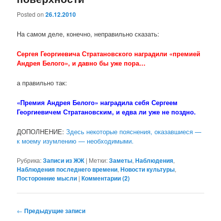
Posted on
26.12.2010
На самом деле, конечно, неправильно сказать:
Сергея Георгиевича Стратановского наградили «премией
Андрея Белого», и давно бы уже пора…
а правильно так:
«Премия Андрея Белого» наградила себя Сергеем
Георгиевичем Стратановским, и едва ли уже не поздно.
ДОПОЛНЕНИЕ:
Здесь некоторые пояснения, оказавшиеся —
к моему изумлению — необходимыми.
Рубрика:
Записи из ЖЖ
|
Метки:
Заметы
,
Наблюдения
,
Наблюдения последнего времени
,
Новости культуры
,
Посторонние мысли
|
Комментарии (
2
)
Навигация по записям
←
Предыдущие записи