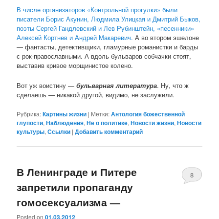
В числе организаторов «Контрольной прогулки» были
писатели Борис Акунин, Людмила Улицкая и Дмитрий Быков,
поэты Сергей Гандлевский и Лев Рубинштейн, «песенники»
Алексей Кортнев и Андрей Макаревич.
А во втором эшелоне
— фантасты, детективщики, гламурные романистки и барды
с рок-православными. А вдоль бульваров собчачки стоят,
выставив кривое морщинистое колено.
Вот уж воистину —
бульварная литература
. Ну, что ж
сделаешь — никакой другой, видимо, не заслужили.
Рубрика:
Картины жизни
|
Метки:
Антология божественной
глупости
,
Наблюдения
,
Не о политике
,
Новости жизни
,
Новости
культуры
,
Ссылки
|
Добавить комментарий
В Ленинграде и Питере
8
запретили пропаганду
гомосексуализма —
Posted on
01.03.2012