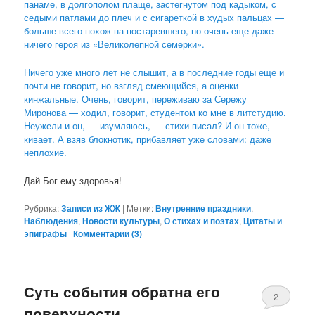
панаме, в долгополом плаще, застегнутом под кадыком, с
седыми патлами до плеч и с сигареткой в худых пальцах —
больше всего похож на постаревшего, но очень еще даже
ничего героя из «Великолепной семерки».
Ничего уже много лет не слышит, а в последние годы еще и
почти не говорит, но взгляд смеющийся, а оценки
кинжальные. Очень, говорит, переживаю за Сережу
Миронова — ходил, говорит, студентом ко мне в литстудию.
Неужели и он, — изумляюсь, — стихи писал? И он тоже, —
кивает. А взяв блокнотик, прибавляет уже словами: даже
неплохие.
Дай Бог ему здоровья!
Рубрика:
Записи из ЖЖ
|
Метки:
Внутренние праздники
,
Наблюдения
,
Новости культуры
,
О стихах и поэтах
,
Цитаты и
эпиграфы
|
Комментарии (
3
)
Суть события обратна его
2
поверхности