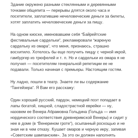
Здание окружено разными стеклянными и деревянными
точками общепита — перерывы длятся около часа и
посетители, заплатившие нечеловеческие деньги за билеты,
хотят заплатить нечеловеческие деньги за пищу.
На одном киоске, именовавшем себя “Байрейтские
фестивальные сардельки”, рекламировали “жареную
сардельку из омара”, что меня, признаюсь, страшно
восхитило. Хотелось бы еще получить пиццу с черной икрой,
гамбургер из трюфелей и т. п. Но и сардельки из омара я не
получил — посетителям генеральной репетиции ее не
подавали. Только начиная с премьеры. Настоящим гостям.
Ну ладно, пошли в театр. Знаете ли вы содержание
“Тангейзера”. Я Вам его расскажу:
Один хороший русский, пардон, немецкий поэт попадает в
лапы богатой, хищной, сладострастной еврейки — ну,
назовем ее Венера Абрамовна Гольдина (Гольда — имя
нордического соответствия древнеримской Венеры) и сидит у
нее в доме (в “Венерином гроте”), осыпанный роскощью и не
зная ни в чем отказу. Кушает омаров и черную икру, запивая
«Советским шампанским». За это он должен наполнять