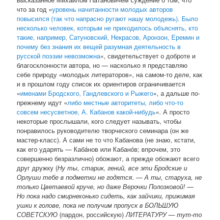
что за год «
уровень начитанности молодых авторов
повысился (так что напрасно ругают нашу молодежь). Было
несколько человек, которым не приходилось объяснять, кто
такие, например, Сатуновский, Некрасов, Аронзон, Еремин и
почему без знания их вещей разумная деятельность в
русской поэзии невозможна
«, свидетельствует о доброте и
благосклонности автора, но — насколько я представляю
себе природу «молодых литераторов», на самом-то деле, как
и в прошлом году список их ориентиров ограничивается
«
именами Бродского, Гандлевского и Рыжего
«, а дальше по-
прежнему идут «
либо местные авторитеты, либо что-то
совсем несусветное, А. Кабанов какой-нибудь
«. А просто
некоторые прослышали, кого следует называть, чтобы
понравилось руководителю творческого семинара (он же
мастер-класс). А сами не то что Кабанова (не знаю, кстати,
как его ударять — Кабáнов или Кабанóв; впрочем, это
совершенно безразлично) обожают, а прежде обожают всего
друг дружку (
Ну ты, старик, гений, все эти Бродские и
Орлуши тебе в подметки не годятся
. —
А ты, старуха, не
только Цветаевой круче, но даже Верочки Полозковой!
—
Но пока надо смирнехонько сидеть, как зайчики, прижимая
ушки к голове, пока не получим пропуск в БОЛЬШУЮ
СОВЕТСКУЮ
(пардон, российскую)
ЛИТЕРАТУРУ — тут-то