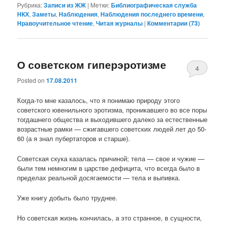
Рубрика:
Записи из ЖЖ
|
Метки:
Библиографическая служба
НКХ
,
Заметы
,
Наблюдения
,
Наблюдения последнего времени
,
Нравоучительное чтение
,
Читая журналы
|
Комментарии (
73
)
О советском гиперэротизме
4
Posted on
17.08.2011
Когда-то мне казалось, что я понимаю природу этого
советского ювенильного эротизма, проникавшего во все поры
тогдашнего общества и выходившего далеко за естественные
возрастные рамки — сжигавшего советских людей лет до 50-
60 (а я знал пубертаторов и старше).
Советская скука казалась причиной; тела — свое и чужие —
были тем немногим в царстве дефицита, что всегда было в
пределах реальной досягаемости — тела и выпивка.
Уже книгу добыть было труднее.
Но советская жизнь кончилась, а это странное, в сущности,