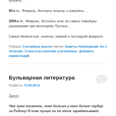
кушать…
90-е гг.
:
Февраль, достать волыну и шмалять
…
2000-е гг.
:
Февраль, достать всех по самые помидоры
разговорами про миллиарды Путина
…
Самые безмозглые, конечно, первый и последний феврали.
Рубрика:
Случайные мысли
|
Метки:
Заметы
,
Наблюдения
,
Не о
политике
,
Стихи классические улучшенные
|
Добавить
комментарий
Бульварная литература
Posted on
13.05.2012
Закон
:
Чем хуже писатель, тем больше у него болит сердце
за Родину! И тем лучше он на этом зарабатывает.