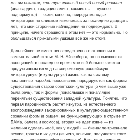
мы им покажем, кто тут главный новый новый реалист
(авангардист, традиционалист, космист… — нужное
подчеркнуть)) — если, конечно, природа молодых
литераторов не слишком изменилась за последние двадцать
лет, что мои сторонние наблюдения не подверждают. В
принципе, ничего страшного в этом нет — это нормально. Но
обольщаться прижатыми ушками всё же не стоит.
Дальнейшее не имеет непосредственного отношения к
замечательной статье М. Н. Айзенберга, но по смежности
ассоциаций: в последнее время мне всё больше кажется
продуктивным взгляд на современную российскую
литературную (и культурную) жизнь как на систему
наслоенных
пародий
: неосознанно пародируются как формы
существования старой советской культуры (о чем выше уже
была речь), так и формы (понаслышке и понаглядке
перенятые) существования западной культуры. Понятно, что
первая пародийность растет изнутри, из естественного
воспроизведения закодированных в культурно-общественном
сознании форм (в общем, не функционирующих в отрыве от
БАМа, балета и космоса), вторая же идет извне — из
желания сделать «всё, как у людей» — биеналле-триеннале
всякие, гранты и их дети (из чего, конечно, получается тоже
ничего — сплошное обезьянничанье). Есть еще довольно