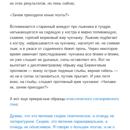
из этих результатов, но лень сейчас.
«Зачем приходили юные поэты?»
Вспоминается старинный анекдот про лыжника в тундре,
натыкающегося на сидящую у костра и мирно попивающую,
скажем, горячий моржовый жир чукчанку. Лыжник подбегает
к костру, набрасывается на чукчанку, насилует ее, не снимая
лыж, и в ужасе от содеянного бежит прочь. Через некоторое
время замечает преследование: чукчанка все ближе и ближе,
он уже слышит ее дыханье, силы оставляют его. Вот он
вылетает к десятиметровому обрыву над Беринговым
проливом — внизу острые ледяные глыбы, верная гибель —
но не в силах остановиться, путник прыгает. И уже летя
вниз, на глыбы, слышит протяжный крик чукчанки: «Чилаве-
ек, зачем приходил?»
А вот еще прекрасные образцы
классического сосноровского
гона
:
Думаю, что это явление скорее генетическое, а отнюдь не
литературное. Скорее, это явление паранормальное, а
отнюдь не объяснимое. Я говорю о больших поэтах, а не о