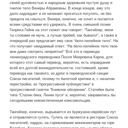
своей духовностью и народным здоровьем пустую душу и
гнилое тело Венеры Абрамовны. В конце концов, ему это
дело надоедает и он начинает проситься погулять, не без
прицела на смыться. Венера, конечно, не хочет и пытается
всеми средствами его удержать. В очень смешной поэме
Генриха Гейне на этот сюжет она говорит: “Тангейзер, меня
ты словами не мучь, а лучше прибей, как бывало!”, а также в
очередной раз предлагает ему свое “бело-лилейное тело”. На
что получает ожидаемый ответ: “На бело-лилейное тело твое
мне даже смотреть неприятно!” Всё это в переводе
ленинградского переводчика Поэля Мееровича Карпа, для
которого этот самый перевод, вероятно, есть оправдание
всей его долгой жизнедеятельности, состоявшей, кроме
перевода как такового, из дрязг в переводческой секции
Союза писателей, почему-то балетной критики и, с началом
перестройки, из “прогрессивной публицистики” в
прогрессивной газетке “Книжное обозрение”. Статейки были
типа “Сталин бяка, Ленин пуся” и, вероятно, занравились бы
сегодняшним новоиспеченным комсомольцам.
Тангейзер, конечно, вырывается из буржуазно-еврейских пут
и отправляется гулять. Гулять он является в ресторан Союза
писателей, пардон, на соревнование миннезингеров на горе
Вартбург. Коллеги радостно встречают его, но при обмене