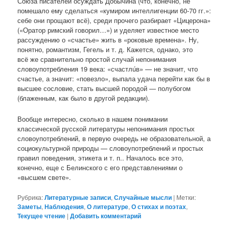
Союза писателей осуждать Добычина (что, конечно, не
помешало ему сделаться «кумиром интеллигенции 60-70 гг.»:
себе они прощают всё), среди прочего разбирает «Цицерона»
(«Оратор римский говорил…») и уделяет известное место
рассуждению о «счастье» жить в «роковые времена». Ну,
понятно, романтизм, Гегель и т. д. Кажется, однако, это
всё же сравнительно простой случай непонимания
словоупотребления 19 века: «счастлúв» — не значит, что
счастье, а значит: «повезло», выпала удача перейти как бы в
высшее сословие, стать высшей породой — полубогом
(блаженным, как было в другой редакции).
Вообще интересно, сколько в нашем понимании
классической русской литературы непонимания простых
словоупотреблений, в первую очередь не образовательной, а
социокультурной природы — словоупотреблений и простых
правил поведения, этикета и т. п.. Началось все это,
конечно, еще с Белинского с его представлениями о
«высшем свете».
Рубрика:
Литературные записи
,
Случайные мысли
|
Метки:
Заметы
,
Наблюдения
,
О литературе
,
О стихах и поэтах
,
Текущее чтение
|
Добавить комментарий