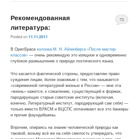
Рекомендованная
73
литература:
Posted on
11.11.2011
В OpenSpace
колонка М. Н. Айзенберга «После мастер-
классов»
— очень рекомендую это изящное и одновременно
глубокое размышление о природе поэтического языка.
Что касается фактической стороны, предоставляю право
суждения лицам, более знакомым с тем, что называется
«современной литературной жизнью в России» — мне эта
«жизнь» кажется, к сожалению, существующей в формах,
пародирующих старые советские институты (включая,
конечно, Литературный институт, пародирующий сам себя) —
только вместо ВЛКСМ и ВЦСПС оплачивают все это банкиры
и прочие фаундейшены.
Впрочем, опираясь на знание человеческой природы как
таковой, возьму всё же на себя смелость утверждать, что
высказанное Михаилом Натановичем суждение о том, что