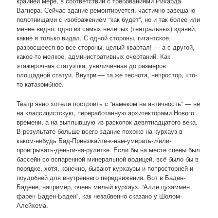
крайней мере, в соответствии с требованиями Рихарда
Вагнера. Сейчас здание ремонтируется, частично завешано
полотнищами с изображением “как будет”, но и так более или
менее видно: одно из самых нелепых (театральных) зданий,
какие я только видал. С одной стороны, гигантское,
разросшееся во все стороны, целый квартал! — а с другой,
какое-то мелкое, административных очертаний. Как
этажерочная статуэтка, увеличенная до размеров
площадной статуи. Внутри — та же теснота, непростор, что-
то катакомбное.
Театр явно хотели построить с “намеком на античность” — не
на классицистскую, переработанную архитекторами Нового
времени, а на выплывшую из раскопок девятнадцатого века.
В результате больше всего здание похоже на курхауз в
каком-нибудь Бад-Приезжайте-к-нам-умирать-и/или-
проигрывать-деньги-на-рулетке. Если бы на месте сцены был
бассейн со вспаренной минеральной водицей, всё было бы в
порядке, хотя, конечно, бывают курхаузы и попросторней и
поудобней для внутреннего передвижения. Вот в Баден-
Бадене, например, очень милый курхауз. “Алле цузаммен
фарен Баден-Баден”, как незабвенно сказано у Шолом-
Алейхема.