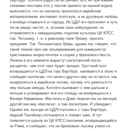
свежими текстами (что у поэтов принято за чашкой водки)
выясняется, что он насквозь пропитался еврейским
материализмом, воспевает плотскую, а не духовную любовь
и вообще оторвался от народа. Из ЦДЛ его прогоняют и чуть
ли не ряшку чистят, и, осознав свои заблуждения, он
отправляется к заведующему отделом культуры ЦК КПСС
тов. Тютькину, т. е. к римскому папе Урбану, просить
прощения. Тов. Тютькин/папа Урбан, однако же, говорит, что
такой тяжкий грех как объевреивание для коммуниста/
христианина непростителен и скорее у бронзового бюста
Ленина в его кабинете вырастут рога/папский посох
расцветет, чем этот грех будет прощен. Грустный поэт
возвращается в ЦДЛ/на гору Вартбург, напивается в зюзю и
сообщает коллегам, что ничего другого ему не остается, как
возвратиться в еврейское логово, потому что деваться-то
ему больше некуда. Коллеги выпивают с ним дальше и
больше и уговаривают всё его отнюдь не возвращаться к
Венере Абрамовне. Местечко в Доме творчества на месяцок
другой они ему обеспечат, а там посмотрим. И убеждают.
Однако же, выходя из ЦДЛ/спускаясь с горы Вартбург,
бедный Тангейзер спотыкается и ломает шею. И тут
появляется курьер из ЦК КПСС/паломник, возвращающийся
из Рима, и сообщает, что на бронзовую лысину упали со