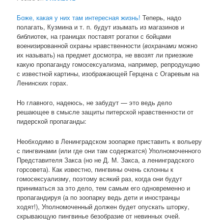
Боже, какая у них там интересная жизнь!
Теперь, надо
полагать, Кузмина и т. п. будут изымать из магазинов и
библиотек, на границах поставят рогатки с бойцами
военизированной охраны нравственности (
вохранами
можно
их называть) на предмет досмотра, не ввозят ли приезжие
какую пропаганду гомосексуализма, например, репродукцию
с известной картины, изображающей Герцена с Огаревым на
Ленинских горах.
Но главного, надеюсь, не забудут — это ведь дело
решающее в смысле защиты питерской нравственности от
пидерской пропаганды:
Необходимо в Ленинградском зоопарке приставить к вольеру
с пингвинами (или где они там содержатся) Уполномоченного
Представителя Закса (но не Д. М. Закса, а ленинградского
горсовета). Как известно, пингвины очень склонны к
гомосексуализму, поэтому всякий раз, когда они будут
приниматься за это дело, тем самым его одновременно и
пропагандируя (а по зоопарку ведь дети и иностранцы
ходят!), Уполномоченный должен будет опускать шторку,
скрывающую пингвинье безобразие от невинных очей.