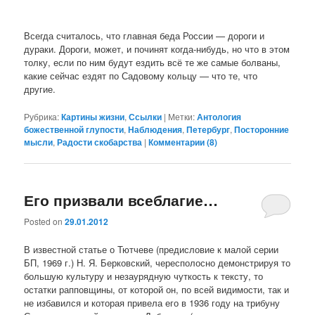
Всегда считалось, что главная беда России — дороги и
дураки. Дороги, может, и починят когда-нибудь, но что в этом
толку, если по ним будут ездить всё те же самые болваны,
какие сейчас ездят по Садовому кольцу — что те, что
другие.
Рубрика:
Картины жизни
,
Ссылки
|
Метки:
Антология
божественной глупости
,
Наблюдения
,
Петербург
,
Посторонние
мысли
,
Радости скобарства
|
Комментарии (
8
)
Его призвали всеблагие…
Posted on
29.01.2012
В известной статье о Тютчеве (предисловие к малой серии
БП, 1969 г.) Н. Я. Берковский, чересполосно демонстрируя то
большую культуру и незаурядную чуткость к тексту, то
остатки рапповщины, от которой он, по всей видимости, так и
не избавился и которая привела его в 1936 году на трибуну