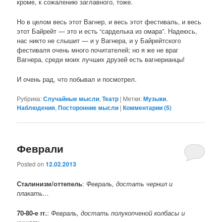
кроме, к сожалению заглавного, тоже.
Но в целом весь этот Вагнер, и весь этот фестиваль, и весь
этот Байрейт — это и есть “сарделька из омара”. Надеюсь,
нас никто не слышит — и у Вагнера, и у Байрейтского
фестиваля очень много почитателей; но я же не враг
Вагнера, среди моих лучших друзей есть вагнерианцы!
И очень рад, что побывал и посмотрел.
Рубрика:
Случайные мысли
,
Театр
|
Метки:
Музыки
,
Наблюдения
,
Посторонние мысли
|
Комментарии (
5
)
Феврали
Posted on
12.02.2013
Сталинизм/оттепель
:
Февраль, достать чернил и
плакать…
70-80-е гг.
:
Февраль, достать полукопченой колбасы и