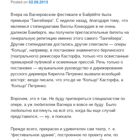
Posted on
02.08.2013
Вчера на Вагнеровском фестивале в Байрёйте была
премьера “Тангейзера”. С неделю назад, благодаря тому, что
являемся стипендиатами Виллы Конкордия в не очень
далеком Бамберге, мы получили пригласительные билеты на
генеральную репетицию именно этого самого “Тангейзера”.
Другим стипендиатам достались другие спектакли — оперы
“Кольца”, например, в постановке знаменитого берлинского
(театрального) режиссера Касторфа, только что освистанные
премьерной публикой и осмеянные прессой. Речь только о
постановке — музыкальное руководство и дирижирование
русского дирижера Кирилла Петренко вызвали всеобщий
восторг: везде писали, что это-де не “Кольцо” Касторфа, а
“Кольцо” Петренко.
Впрочем, это я так. Не буду притворяться специалистом по
опере, а уж любителем Вагнера и вовсе не буду. Было
любопытно взглянуть на всё это, когда бы еще случай
представился, — ну, и поехали.
Прежде всего, прекрасен и удивителен сам театр, т. е.
“фестивальное здание”, построенное по проекту или, по