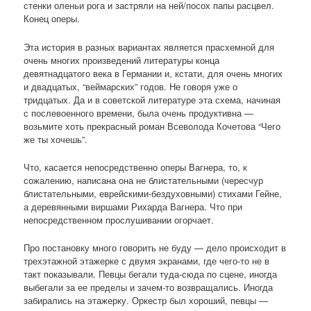
стенки оленьи рога и застряли на ней/посох папы расцвел.
Конец оперы.
Эта история в разных вариантах является прасхемной для
очень многих произведений литературы конца
девятнадцатого века в Германии и, кстати, для очень многих
и двадцатых, “веймарских” годов. Не говоря уже о
тридцатых. Да и в советской литературе эта схема, начиная
с послевоенного времени, была очень продуктивна —
возьмите хоть прекрасный роман Всеволода Кочетова “Чего
же ты хочешь”.
Что, касается непосредственно оперы Вагнера, то, к
сожалению, написана она не блистательными (чересчур
блистательными, еврейскими-бездуховными) стихами Гейне,
а деревянными виршами Рихарда Вагнера. Что при
непосредственном прослушивании огорчает.
Про постановку много говорить не буду — дело происходит в
трехэтажной этажерке с двумя экранами, где чего-то не в
такт показывали. Певцы бегали туда-сюда по сцене, иногда
выбегали за ее пределы и зачем-то возвращались. Иногда
забирались на этажерку. Оркестр был хороший, певцы —