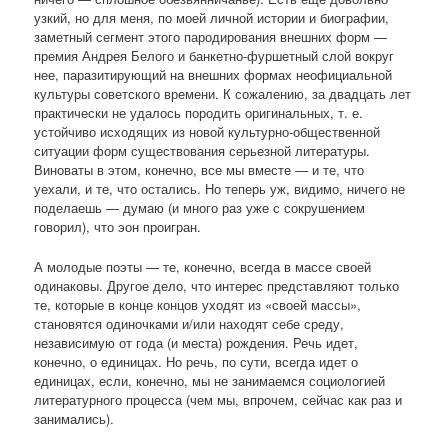
узкий, но для меня, по моей личной истории и биографии,
заметный сегмент этого пародирования внешних форм —
премия Андрея Белого и банкетно-фуршетный слой вокруг
нее, паразитирующий на внешних формах неофициальной
культуры советского времени. К сожалению, за двадцать лет
практически не удалось породить оригинальных, т. е.
устойчиво исходящих из новой культурно-общественной
ситуации форм существования серьезной литературы.
Виноваты в этом, конечно, все мы вместе — и те, что
уехали, и те, что остались. Но теперь уж, видимо, ничего не
поделаешь — думаю (и много раз уже с сокрушением
говорил), что эон проигран.
А молодые поэты — те, конечно, всегда в массе своей
одинаковы. Другое дело, что интерес представляют только
те, которые в конце концов уходят из «своей массы»,
становятся одиночками и/или находят себе среду,
независимую от года (и места) рождения. Речь идет,
конечно, о единицах. Но речь, по сути, всегда идет о
единицах, если, конечно, мы не занимаемся социологией
литературного процесса (чем мы, впрочем, сейчас как раз и
занимались).