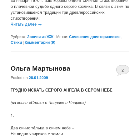
30 января 1970 г. ваш корреспондент сочинил стихотворение
о плачевной судьбе одного серого козлика. В связи с этим по
установившейся традиции три древлероссийских
стихотворения:
Читать далее
→
Рубрика:
Записи из ЖЖ
|
Метки:
Сочинения доисторические
,
Стихи
|
Комментарии (
9
)
Ольга Мартынова
2
Posted on
28.01.2009
ТРУДНО ИСКАТЬ СЕРОГО АНГЕЛА В СЕРОМ НЕБЕ
(из книги «Стихи о Чвирике и Чвирке»)
1.
Два синих тéльца в синем небе –
Не видно чвириков с земли.