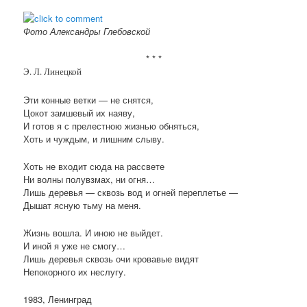
Фото Александры Глебовской
* * *
Э. Л. Линецкой
Эти конные ветки — не снятся,
Цокот замшевый их наяву,
И готов я с прелестною жизнью обняться,
Хоть и чуждым, и лишним слыву.
Хоть не входит сюда на рассвете
Ни волны полувзмах, ни огня…
Лишь деревья — сквозь вод и огней переплетье —
Дышат ясную тьму на меня.
Жизнь вошла. И иною не выйдет.
И иной я уже не смогу…
Лишь деревья сквозь очи кровавые видят
Непокорного их неслугу.
1983, Ленинград