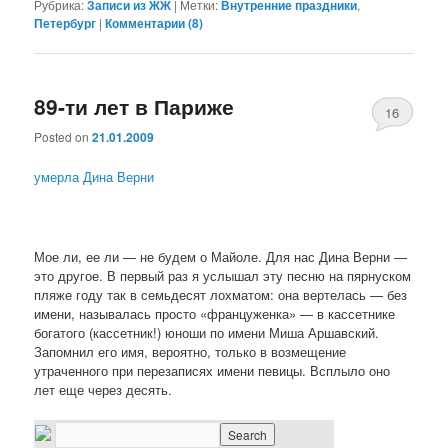
Рубрика:
Записи из ЖЖ
|
Метки:
Внутренние праздники
,
Петербург
|
Комментарии (
8
)
89-ти лет в Париже
16
Posted on
21.01.2009
умерла Дина Верни
Мое ли, ее ли — не будем о Майоле. Для нас Дина Верни —
это другое. В первый раз я услышал эту песню на пярнуском
пляже году так в семьдесят лохматом: она вертелась — без
имени, называлась просто «француженка» — в кассетнике
богатого (кассетник!) юноши по имени Миша Аршавский.
Запомнил его имя, вероятно, только в возмещение
утраченного при перезаписях имени певицы. Всплыло оно
лет еще через десять.