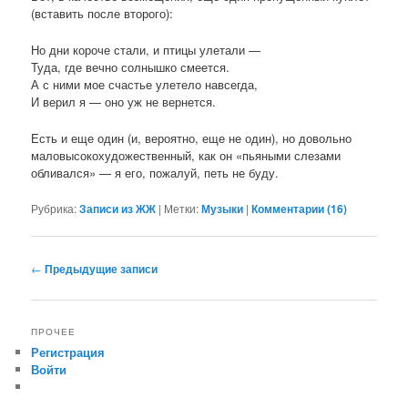
(вставить после второго):
Но дни короче стали, и птицы улетали —
Туда, где вечно солнышко смеется.
А с ними мое счастье улетело навсегда,
И верил я — оно уж не вернется.
Есть и еще один (и, вероятно, еще не один), но довольно
маловысокохудожественный, как он «пьяными слезами
обливался» — я его, пожалуй, петь не буду.
Рубрика:
Записи из ЖЖ
|
Метки:
Музыки
|
Комментарии (
16
)
Навигация по записям
←
Предыдущие записи
ПРОЧЕЕ
Регистрация
Войти