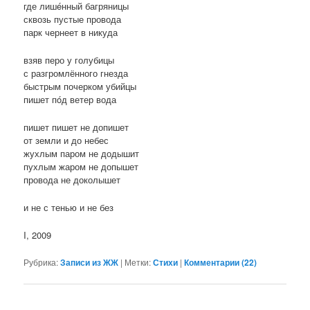
где лишéнный багряницы
сквозь пустые провода
парк чернеет в никуда
взяв перо у голубицы
с разгромлённого гнезда
быстрым почерком убийцы
пишет пóд ветер вода
пишет пишет не допишет
от земли и до небес
жухлым паром не додышит
пухлым жаром не допышет
провода не доколышет
и не с тенью и не без
I, 2009
Рубрика:
Записи из ЖЖ
|
Метки:
Стихи
|
Комментарии (
22
)