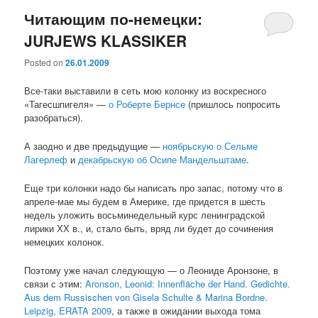
Читающим по-немецки:
JURJEWS KLASSIKER
Posted on
26.01.2009
Все-таки выставили в сеть мою колонку из воскресного
«Тагесшпигеля» —
о Роберте Бернсе
(пришлось попросить
разобраться).
А заодно и две предыдущие —
ноябрьскую о Сельме
Лагерлеф
и
декабрьскую об Осипе Мандельштаме
.
Еще три колонки надо бы написать про запас, потому что в
апреле-мае мы будем в Америке, где придется в шесть
недель уложить восьминедельный курс ленинградской
лирики ХХ в., и, стало быть, вряд ли будет до сочинения
немецких колонок.
Поэтому уже начал следующую — о Леониде Аронзоне, в
связи с этим:
Aronson, Leonid: Innenfläche der Hand. Gedichte.
Aus dem Russischen von Gisela Schulte & Marina Bordne.
Leipzig, ERATA 2009
, а также в ожидании выхода тома