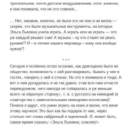
трогательное, почти детское воодушевление, хотя, конечно,
и она понимала, что не это главное…
… Нет, никакие, конечно, не были это ни нож и ни вилка —
скорее, это были музыкальные инструменты, на которых
Эльга Львовна учила играть. А играть или не играть — это
уж каждый решает сам! А музыка – ну кто станет ее рвать
руками!? И – в логике нашего мерзавца – кому она вообще
нужна!?
* * *
Сегодня я особенно остро осознаю, как драгоценно было ее
общество, возможность с ней разговаривать, бывать у нее в
гостях, говорить с ней о стихах. Но это я понимала и тогда. А
вот о чем догадалась я не так давно, став все-таки отчасти
переводчиком, чего никогда не собиралась и уж меньше
всего «в обратную сторону», т. е. с русского на немецкий (в
соавторстве с замечательными немецкими коллегами)!
Поняла я вдруг, что умею играть на ноже и вилке, что меня
этому научили! Это был как бы подарок от нее, через
столько лет снова найденный и оцененный. И, может быть,
самое время сказать: «Эльга Львовна, спасибо!»