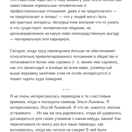
заместившее нормальные человеческие и
профессиональные отношения, даже и не предполагало —
не предполагает и теперь! — что у людей могут быть
абстрактные интересы, бескорыстное желание что-то узнать
и что существует человеческое общение, не
целенаправленное на какую-либо непосредственную выгоду
— материальную или карьерную.
Сегодня, когда труд переводчика больше не обеспечивает
относительно привилегированного положения в обществе и
оплачивается более чем скромно (т. е. менее чем скромно),
как это происходит и вообще во всем мире, упомянутый
выше мерзавец занятием этим не особо интересуется и
пошел гадить куда повиднее.
* * *
Я не очень интересовалась переводом в те счастливые
времена, когда я посещала семинар Эльги Львовны. Я
интересовалась Эльгой Львовной. И это ее, кажется, вполне
устраивало. …Но как же она радовалась, когда ей удавалось
договориться для своих учеников о каком-нибудь заказе! Как
перечитывала по многу раз все наши переводы, как
волновалась, когда мы читали на секции! В ней было