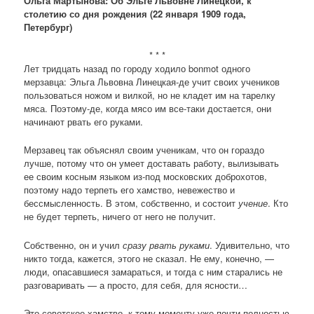
Ольга Мартынова: Об Эльге Львовне Линецкой, к
столетию со дня рождения (22 января 1909 года,
Петербург)
* * *
Лет тридцать назад по городу ходило bonmot одного
мерзавца: Эльга Львовна Линецкая-де учит своих учеников
пользоваться ножом и вилкой, но не кладет им на тарелку
мяса. Поэтому-де, когда мясо им все-таки достается, они
начинают рвать его руками.
Мерзавец так объяснял своим ученикам, что он гораздо
лучше, потому что он умеет доставать работу, вылизывать
ее своим косным языком из-под московских доброхотов,
поэтому надо терпеть его хамство, невежество и
бессмысленность. В этом, собственно, и состоит
учение
. Кто
не будет терпеть, ничего от него не получит.
Собственно, он и учил
сразу рвать руками
. Удивительно, что
никто тогда, кажется, этого не сказал. Не ему, конечно, —
люди, опасавшиеся замараться, и тогда с ним старались не
разговаривать — а просто, для себя, для ясности…
Это советское хамство, к тому моменту уже почти полностью