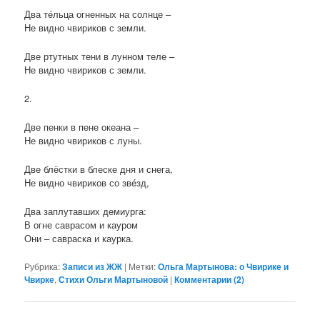
Два тéльца огненных на солнце –
Не видно чвириков с земли.
Две ртутных тени в лунном теле –
Не видно чвириков с земли.
2.
Две пенки в пене океана –
Не видно чвириков с луны.
Две блёстки в блеске дня и снега,
Не видно чвириков со звéзд,
Два заплутавших демиурга:
В огне саврасом и кауром
Они – савраска и каурка.
Рубрика:
Записи из ЖЖ
|
Метки:
Ольга Мартынова: о Чвирике и
Чвирке
,
Стихи Ольги Мартыновой
|
Комментарии (
2
)