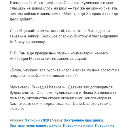
Яковлевич?). А вот симфонии Овсянико-Куликовского мне
слышать не доводилось ни разу — там же ее можно скачать,
чем мы сейчас и занимаемся. Может, и до Хандошкина когда
дело дойдет…
И вообще сайт замечательный, если кто любит редкие и
забавные записи. Большое спасибо Виктору Александровичу
Бейлису за наводку.
P. S. Там еще прекрасный первый комментарий некоего
«Геннадия Ивановича», не
взрыв, но взрыд
:
«Боже, неужели вся русская классическая музыка состоит из
подделок еврейских «композиторов»?»
Мужайтесь, Геннадий Иванович. Давайте так договоримся:
будем считать Овсянико-Куликовского и Ивана Хандошкина
по месту жительства скорее украинскими композиторами.
Как таковые они и подделывались. Если Вас это утешит,
конечно…
Рубрика:
Записи из ЖЖ
|
Метки:
Внутренние праздники
,
Знатные люди нашего района
,
Истории из жизни
,
Истории из