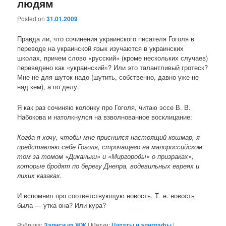
людям
Posted on
31.01.2009
Правда ли, что сочинения украинского писателя Гоголя в
переводе на украинской язык изучаются в украинских
школах, причем слово «русский» (кроме нескольких случаев)
переведено как «украинский»? Или это талантливый гротеск?
Мне не для шуток надо (шутить, собственно, давно уже не
над кем), а по делу.
Я как раз сочиняю колонку про Гоголя, читаю эссе В. В.
Набокова и натолкнулся на взволнованное восклицание:
Когда я хочу, чтобы мне приснился настоящий кошмар, я
представляю себе Гоголя, строчащего на малороссийском
том за томом «Диканьки» и «Миргороды» о призраках»,
которые бродят по берегу Днепра, водевильных евреях и
лихих казаках.
И вспомнил про соответствующую новость. Т. е. новость
была — утка она? Или кура?
Рубрика:
Записи из ЖЖ
|
Метки:
Цитаты и эпиграфы
|