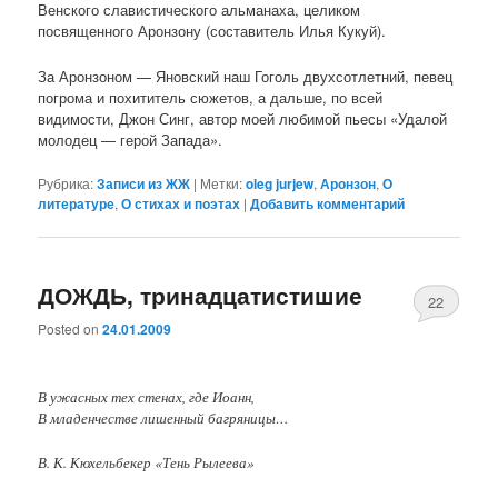
Венского славистического альманаха, целиком
посвященного Аронзону (составитель Илья Кукуй).
За Аронзоном — Яновский наш Гоголь двухсотлетний, певец
погрома и похититель сюжетов, а дальше, по всей
видимости, Джон Синг, автор моей любимой пьесы «Удалой
молодец — герой Запада».
Рубрика:
Записи из ЖЖ
|
Метки:
oleg jurjew
,
Аронзон
,
О
литературе
,
О стихах и поэтах
|
Добавить комментарий
ДОЖДЬ, тринадцатистишие
22
Posted on
24.01.2009
В ужасных тех стенах, где Иоанн,
В младенчестве лишенный багряницы…
В. К. Кюхельбекер «Тень Рылеева»