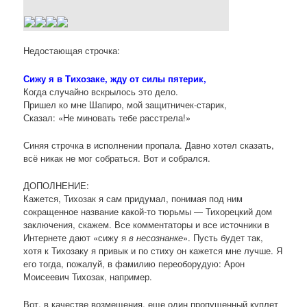
Недостающая строчка:
Сижу я в Тихозаке, жду от силы пятерик,
Когда случайно вскрылось это дело.
Пришел ко мне Шапиро, мой защитничек-старик,
Сказал: «Не миновать тебе расстрела!»
Синяя строчка в исполнении пропала. Давно хотел сказать,
всё никак не мог собраться. Вот и собрался.
ДОПОЛНЕНИЕ:
Кажется, Тихозак я сам придумал, понимая под ним
сокращенное название какой-то тюрьмы — Тихорецкий дом
заключения, скажем. Все комментаторы и все источники в
Интернете дают «сижу я
в несознанке
». Пусть будет так,
хотя к Тихозаку я привык и по стиху он кажется мне лучше. Я
его тогда, пожалуй, в фамилию переоборудую: Арон
Моисеевич Тихозак, например.
Вот, в качестве возмещения, еще один пропущенный куплет