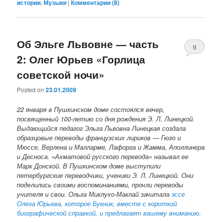
истории
,
Музыки
|
Комментарии (
8
)
Об Эльге Львовне — часть
9
2: Олег Юрьев «Горлица
советской ночи»
Posted on
23.01.2009
22 января в Пушкинском доме состоялся вечер,
посвященный 100-летию со дня рождения Э. Л. Линецкой.
Выдающийся педагог Эльга Львовна Линецкая создала
образцовые переводы французских лириков — Гюго и
Мюссе, Верлена и Малларме, Лафорга и Жамма, Аполлинера
и Десноса. «Ахматовой русского перевода» называл ее
Марк Донской. В Пушкинском доме выступили
петербургские переводчики, ученики Э. Л. Линецкой. Они
поделились своими воспоминаниями, прочли переводы
учителя и свои. Ольга Миклухо-Маклай зачитала
эссе
Олега Юрьева, которое Букник, вместе с короткой
биографической справкой, и предлагает вашему вниманию
.