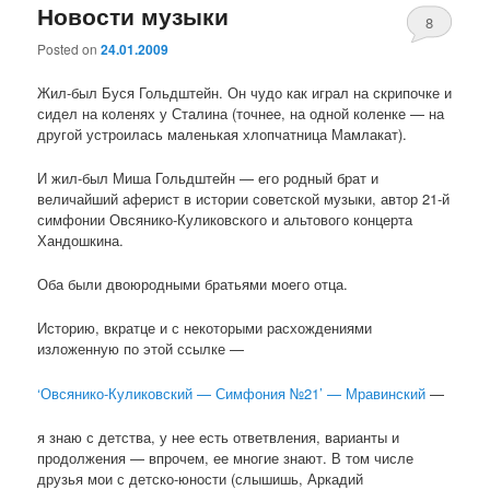
Новости музыки
8
Posted on
24.01.2009
Жил-был Буся Гольдштейн. Он чудо как играл на скрипочке и
сидел на коленях у Сталина (точнее, на одной коленке — на
другой устроилась маленькая хлопчатница Мамлакат).
И жил-был Миша Гольдштейн — его родный брат и
величайший аферист в истории советской музыки, автор 21-й
симфонии Овсянико-Куликовского и альтового концерта
Хандошкина.
Оба были двоюродными братьями моего отца.
Историю, вкратце и с некоторыми расхождениями
изложенную по этой ссылке —
‘Овсянико-Куликовский — Симфония №21’ — Мравинский
—
я знаю с детства, у нее есть ответвления, варианты и
продолжения — впрочем, ее многие знают. В том числе
друзья мои с детско-юности (слышишь, Аркадий