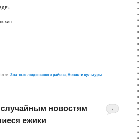
ЗДЕ»
тюхин
———————————
етки:
Знатные люди нашего района
,
Новости культуры
|
 случайным новостям
7
шиеся ежики