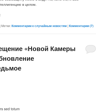
нтеллигенцию в целом.
!
|
Метки:
Комментарии к случайным новостям
|
Комментарии (
7
)
ещение «Новой Камеры
бновление
едьмое
s sed totum