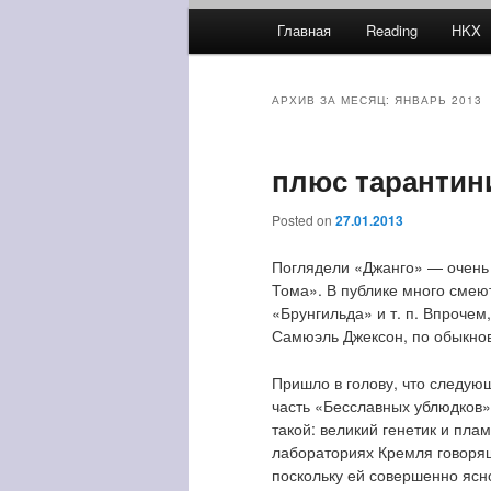
Главное меню
Главная
Reading
HKX
Перейти к основному соде
Перейти к дополнительно
АРХИВ ЗА МЕСЯЦ:
ЯНВАРЬ 2013
плюс тарантин
Posted on
27.01.2013
Поглядели «Джанго» — очень 
Тома». В публике много смею
«Брунгильда» и т. п. Впрочем,
Самюэль Джексон, по обыкно
Пришло в голову, что следую
часть «Бесславных ублюдков
такой: великий генетик и пла
лабораториях Кремля говорящ
поскольку ей совершенно ясно