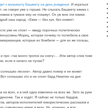
дет к музыканту Башмету на день рожденья
. И играться
, не говоря уже о горшке. Не слыхать Башмету ежика с
 ежика в тумане ему не покажут. Ох уж мне эти ежики.
дрый наш народ: «Ежик — без хуя, без ножек!»
ости уже не споет — ввиду порочных политических
Пинхусовны Мориц, которая почему-то полюбила в свое
американцев, которые их бомбили — для их же пользы,
 и про «так много тропок на снегу»… Или автор слов тоже
м, если я ничего не путаю?
солнышко лесное». Автор давно помер и не может
Вот солнышко это и не споет бард Никитин на дне
 на всех, и в ней одна извилина на всех же. Зато за руки
диночке. Так и ходят. Я сейчас не только бардов,
тов, авторов-исполнителей юмористических рассказов и
ю совковщину имею в виду. Но, конечно, и всю