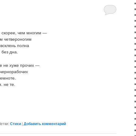
 скорее, чем многим —
м четвероногим
 всклень полна
 без дна.
е не хуже прочих —
 чернорабочих
темноте.
. не те.
етки:
Стихи
|
Добавить комментарий