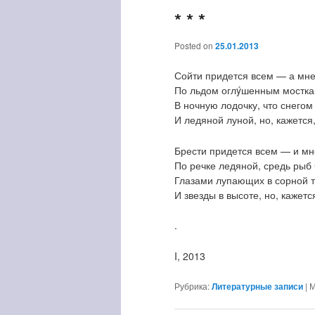
* * *
Posted on
25.01.2013
Сойти придется всем — а мне
По льдом оглýшенным мостка
В ночную лодочку, что снегом
И ледяной луной, но, кажется,
Брести придется всем — и мн
По речке ледяной, средь рыб
Глазами лупающих в сорной 
И звезды в высоте, но, кажется
.
I, 2013
Рубрика:
Литературные записи
|
М