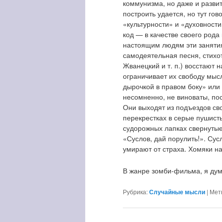
коммунизма, но даже и разви
построить удается, но тут г
«культурности» и «духовност
код — в качестве своего рода
настоящим людям эти занятия
самодеятельная песня, стихо
Жванецкий и т. п.) восстают н
ограничивает их свободу мыс
дырочкой в правом боку» или 
несомненно, не виноваты, пос
Они выходят из подъездов сво
перекрестках в серые пушисты
судорожных лапках свернутые
«Суслов, дай порулить!». Сус
умирают от страха. Хомяки на
В жанре зомби-фильма, я ду
Рубрика:
Случайные мысли
|
Мет