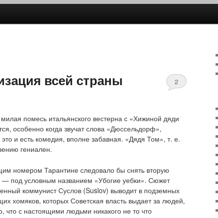
ржимому
му содержимому
изация всей страны
2
милая помесь итальянского вестерна с «Хижиной дяди
тся, особенно когда звучат слова «Дюссельдорф»,
 это и есть комедия, вполне забавная. «Дядя Том», т. е.
вению гениален.
щим номером Тарантине следовало бы снять вторую
» — под условным названием «Убогие уебки». Сюжет
менный коммунист Суслов (Suslov) выводит в подземных
их хомяков, которых Советская власть выдает за людей,
, что с настоящими людьми никакого не то что