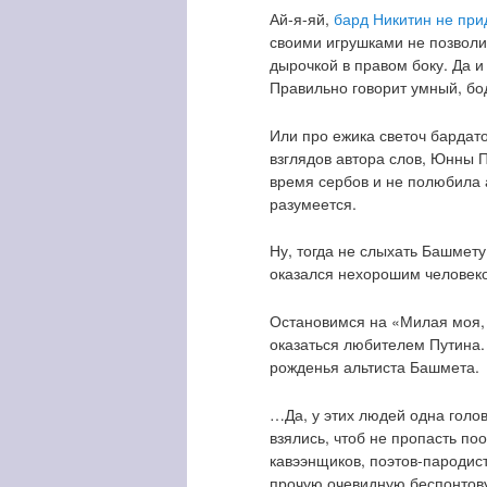
Ай-я-яй,
бард Никитин не при
своими игрушками не позволит
дырочкой в правом боку. Да и
Правильно говорит умный, бо
Или про ежика светоч бардат
взглядов автора слов, Юнны 
время сербов и не полюбила 
разумеется.
Ну, тогда не слыхать Башмету
оказался нехорошим человеко
Остановимся на «Милая моя, 
оказаться любителем Путина. 
рожденья альтиста Башмета.
…Да, у этих людей одна голова
взялись, чтоб не пропасть поо
кавээнщиков, поэтов-пародис
прочую очевидную беспонтову