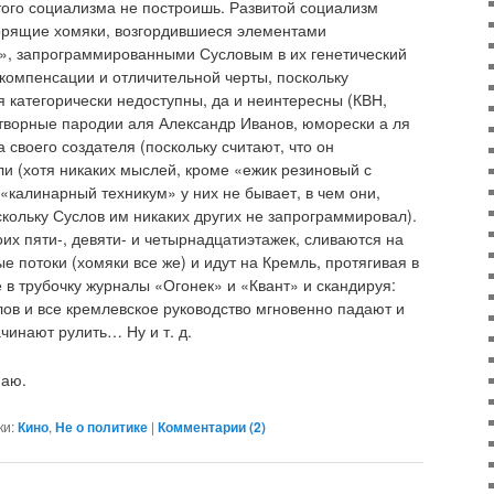
того социализма не построишь. Развитой социализм
оворящие хомяки, возгордившиеся элементами
и», запрограммированными Сусловым в их генетический
 компенсации и отличительной черты, поскольку
 категорически недоступны, да и неинтересны (КВН,
творные пародии аля Александр Иванов, юморески а ля
а своего создателя (поскольку считают, что он
ли (хотя никаких мыслей, кроме «ежик резиновый с
«калинарный техникум» у них не бывает, в чем они,
кольку Суслов им никаких других не запрограммировал).
их пяти-, девяти- и четырнадцатиэтажек, сливаются на
е потоки (хомяки все же) и идут на Кремль, протягивая в
 в трубочку журналы «Огонек» и «Квант» и скандируя:
лов и все кремлевское руководство мгновенно падают и
чинают рулить… Ну и т. д.
маю.
ки:
Кино
,
Не о политике
|
Комментарии (
2
)