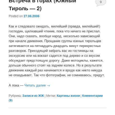
9
Тироль — 2)
Posted on
27.06.2006
Как и следовало ожидать, милейший (правда, милейший!)
господин, щелкавший чтение, пока что ничего не прислал.
Они, надо сказать, вообще народ, несколько зависающий
при начале движения. Прощание группы южных тирольцев
затягивается на пятнадцать-двадцать минут перекрестных
разговоров. Приходящий забрать вас из гостиницы на
экскурсию или на вокзал садится под дерево и со вкусом
обсуждает предстоящую дорогу. Даже мотоциклы, кажется,
дольше обычного стоят на заднем колесе. Но в результате
движение каждый раз начинается и вроде как никто никуда
не опаздывает. Так что фотографии, не сомневаюсь, придут.
А пока —
Читать далее
→
Рубрика:
Записи из ЖЖ
|
Метки:
Картины жизни
|
Комментарии
(
9
)