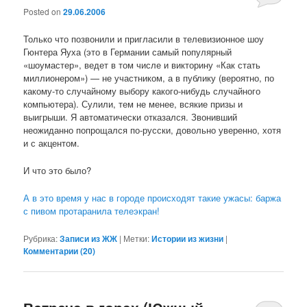
Posted on
29.06.2006
Только что позвонили и пригласили в телевизионное шоу
Гюнтера Яуха (это в Германии самый популярный
«шоумастер», ведет в том числе и викторину «Как стать
миллионером») — не участником, а в публику (вероятно, по
какому-то случайному выбору какого-нибудь случайного
компьютера). Сулили, тем не менее, всякие призы и
выигрыши. Я автоматически отказался. Звонивший
неожиданно попрощался по-русски, довольно уверенно, хотя
и с акцентом.
И что это было?
А в это время у нас в городе происходят такие ужасы: баржа
с пивом протаранила телеэкран!
Рубрика:
Записи из ЖЖ
|
Метки:
Истории из жизни
|
Комментарии (
20
)
Встреча в горах (Южный