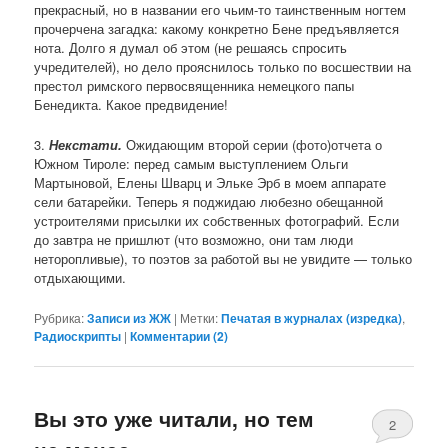
прекрасный, но в названии его чьим-то таинственным ногтем
прочерчена загадка: какому конкретно Бене предъявляется
нота. Долго я думал об этом (не решаясь спросить
учредителей), но дело прояснилось только по восшествии на
престол римского первосвященника немецкого папы
Бенедикта. Какое предвидение!
3.
Некстати.
Ожидающим второй серии (фото)отчета о
Южном Тироле: перед самым выступлением Ольги
Мартыновой, Елены Шварц и Эльке Эрб в моем аппарате
сели батарейки. Теперь я поджидаю любезно обещанной
устроителями присылки их собственных фотографий. Если
до завтра не пришлют (что возможно, они там люди
неторопливые), то поэтов за работой вы не увидите — только
отдыхающими.
Рубрика:
Записи из ЖЖ
|
Метки:
Печатая в журналах (изредка)
,
Радиоскрипты
|
Комментарии (
2
)
Вы это уже читали, но тем
2