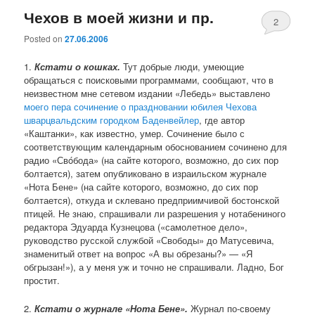
Чехов в моей жизни и пр.
2
Posted on
27.06.2006
1.
Кстати о кошках.
Тут добрые люди, умеющие
обращаться с поисковыми программами, сообщают, что в
неизвестном мне сетевом издании «Лебедь» выставлено
моего пера сочинение о праздновании юбилея Чехова
шварцвальдским городком Баденвейлер
, где автор
«Каштанки», как известно, умер. Сочинение было с
соответствующим календарным обоснованием сочинено для
радио «Свóбода» (на сайте которого, возможно, до сих пор
болтается), затем опубликовано в израильском журнале
«Нота Бене» (на сайте которого, возможно, до сих пор
болтается), откуда и склевано предприимчивой бостонской
птицей. Не знаю, спрашивали ли разрешения у нотабениного
редактора Эдуарда Кузнецова («самолетное дело»,
руководство русской службой «Свободы» до Матусевича,
знаменитый ответ на вопрос «А вы обрезаны?» — «Я
обгрызан!»), а у меня уж и точно не спрашивали. Ладно, Бог
простит.
2.
Кстати о журнале «Нота Бене».
Журнал по-своему