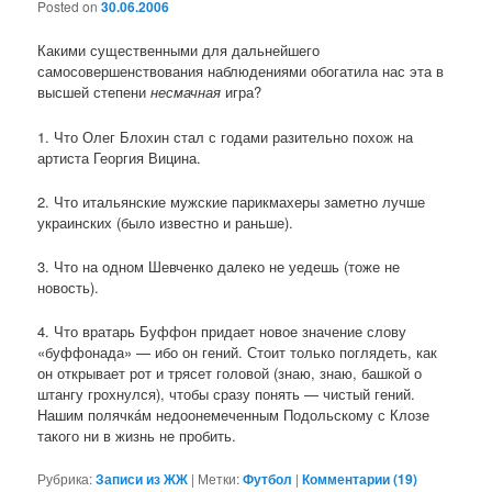
Posted on
30.06.2006
Какими существенными для дальнейшего
самосовершенствования наблюдениями обогатила нас эта в
высшей степени
несмачная
игра?
1. Что Олег Блохин стал с годами разительно похож на
артиста Георгия Вицина.
2. Что итальянские мужские парикмахеры заметно лучше
украинских (было известно и раньше).
3. Что на одном Шевченко далеко не уедешь (тоже не
новость).
4. Что вратарь Буффон придает новое значение слову
«буффонада» — ибо он гений. Стоит только поглядеть, как
он открывает рот и трясет головой (знаю, знаю, башкой о
штангу грохнулся), чтобы сразу понять — чистый гений.
Нашим полячкáм недоонемеченным Подольскому с Клозе
такого ни в жизнь не пробить.
Рубрика:
Записи из ЖЖ
|
Метки:
Футбол
|
Комментарии (
19
)