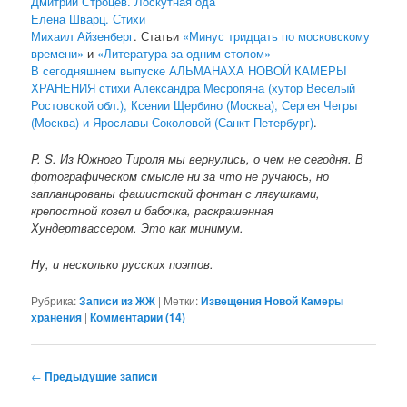
Дмитрий Строцев. Лоскутная ода
Елена Шварц. Стихи
Михаил Айзенберг
. Статьи
«Минус тридцать по московскому
времени»
и
«Литература за одним столом»
В сегодняшнем выпуске АЛЬМАНАХА НОВОЙ КАМЕРЫ
ХРАНЕНИЯ стихи Александра Месропяна (хутор Веселый
Ростовской обл.), Ксении Щербино (Москва), Сергея Чегры
(Москва) и Ярославы Соколовой (Санкт-Петербург)
.
P. S. Из Южного Тироля мы вернулись, о чем не сегодня. В
фотографическом смысле ни за что не ручаюсь, но
запланированы фашистский фонтан с лягушками,
крепостной козел и бабочка, раскрашенная
Хундертвассером. Это как минимум.
Ну, и несколько русских поэтов.
Рубрика:
Записи из ЖЖ
|
Метки:
Извещения Новой Камеры
хранения
|
Комментарии (
14
)
Навигация по записям
←
Предыдущие записи