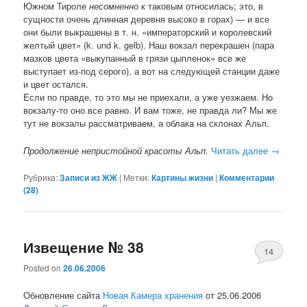
Южном Тироле
несомненно
к таковым относилась; это, в
сущности очень длинная деревня высоко в горах) — и все
они были выкрашены в т. н. «императорский и королевский
желтый цвет» (k. und k. gelb). Наш вокзал перекрашен (пара
мазков цвета «выкупанный в грязи цыпленок» все же
выступает из-под серого), а вот на следующей станции даже
и цвет остался.
Если по правде, то это мы не приехали, а уже уезжаем. Но
вокзалу-то оно все равно. И вам тоже, не правда ли? Мы же
тут не вокзалы рассматриваем, а облака на склонах Альп.
Продолжение непристойной красоты Альп.
Читать далее
→
Рубрика:
Записи из ЖЖ
|
Метки:
Картины жизни
|
Комментарии
(
28
)
Извещение № 38
14
Posted on
26.06.2006
Обновление сайта
Новая Камера хранения
от 25.06.2006