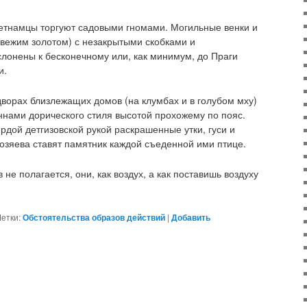
етнамцы торгуют садовыми гномами. Могильные венки и
свежим золотом) с незакрытыми скобками и
онены к бесконечному или, как минимум, до Праги
и.
дворах близлежащих домов (на клумбах и в голубом мху)
ннами дорического стиля высотой прохожему по пояс.
рдой детгизовской рукой раскрашенные утки, гуси и
озяева ставят памятник каждой съеденной ими птице.
не полагается, они, как воздух, а как поставишь воздуху
етки:
Обстоятельства образов действий
|
Добавить