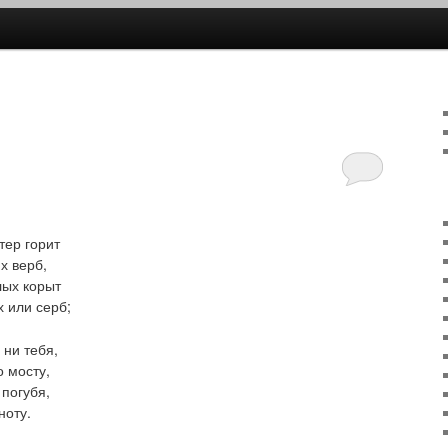
ржимому
му содержимому
тер горит
х верб,
лых корыт
 или серб;
 ни тебя,
о мосту,
 погубя,
ноту.