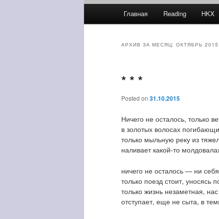
Главное меню
Главная
Reading
HKX
Перейти к основному соде
Перейти к дополнительно
АРХИВ ЗА МЕСЯЦ:
ОКТЯБРЬ 2015
* * *
Posted on
31.10.2015
Ничего не осталось, только ве
в золотых волосах погибающи
только мыльную реку из тяже
наливает какой-то молдовалах
ничего не осталось — ни себя
только поезд стоит, уносясь п
только жизнь незаметная, нас
отступает, еще не сыта, в тем