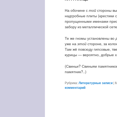
На обочине с
той
стороны вь
надгробные плиты (крестики 
пропущенными именами присл
забору из металлической сетк
Те же гномы установлены во 
уже на
этой
стороне, за коло
Там жe повсюду гипсовые, тве
курицы — вероятно, добрые х
(Свиньи? Свиньям памятников 
памятник?..)
Рубрика:
Литературные записи
|
М
комментарий