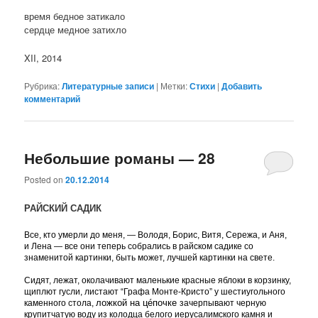
время бедное затикало
сердце медное затихло
XII, 2014
Рубрика:
Литературные записи
|
Метки:
Стихи
|
Добавить
комментарий
Небольшие романы — 28
Posted on
20.12.2014
РАЙСКИЙ САДИК
Все, кто умерли до меня, — Володя, Борис, Витя, Сережа, и Аня,
и Лена — все они теперь собрались в райском садике со
знаменитой картинки, быть может, лучшей картинки на свете.
Сидят, лежат, околачивают маленькие красные яблоки в корзинку,
щиплют гусли, листают “Графа Монте-Кристо” у шестиугольного
ложкой на цéпочке
каменного стола,
зачерпывают черную
крупитчатую воду из колодца белого иерусалимского камня и