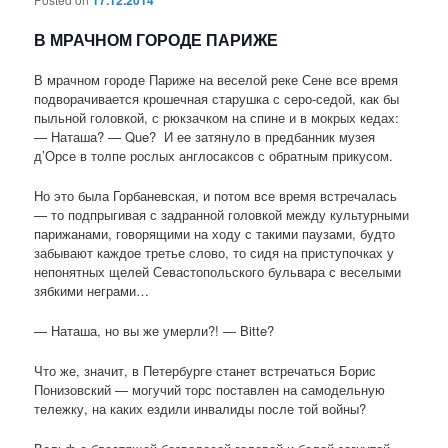
В МРАЧНОМ ГОРОДЕ ПАРИЖЕ
В мрачном городе Париже на веселой реке Сене все время
подворачивается крошечная старушка с серо-седой, как бы
пыльной головкой, с рюкзачком на спине и в мокрых кедах:
— Наташа? — Que? И ее затянуло в предбанник музея
д’Орсе в толпе рослых англосаксов с обратным прикусом.
Но это была Горбаневская, и потом все время встречалась
— то подпрыгивая с задранной головкой между культурными
парижанами, говорящими на ходу с такими паузами, будто
забывают каждое третье слово, то сидя на приступочках у
непонятных щелей Севастопольского бульвара с веселыми
зябкими неграми…
— Наташа, но вы же умерли?! — Bitte?
Что же, значит, в Петербурге станет встречаться Борис
Понизовский — могучий торс поставлен на самодельную
тележку, на каких ездили инвалиды после той войны?