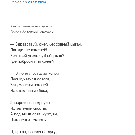
Posted on
28.12.2014
Как на маленький лужок
Выпал беленький снежок
— Здравствуй, снег, бессонный цы́ган,
Погоди, не каменей!
Кем твой уголь-чуб обцыкан?
Где побросил ты коней?
— В поле я оставил кóней
Пообчухаться слегка,
Затуманены погоней
Их стеклянные бока,
Заворочены под пузы
Их зеленые хвосты,
А под ними спят, кургузы,
Цыганенки темноты.
Я, цыгáн, пополз по лугу,