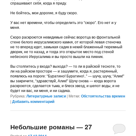
спрашивают себя, когда я приду.
Не бойтесь, мои дорогие, я буду скоро.
У вас нет времени, чтобы определить это “скоро”. Его нет и у
меня.
Скоро раскроются невидимые сейчас воротца во фронтальной
стене белого иерусалимского камня, от которой левая стеночка
не то вперед идет, замыкая садик в некий блаженный тюремный
дворик, не то назад, и тогда это открытое место под стеной
небесного Иерусалима и вы просто вышли на пикник.
Вы столпитесь у входа? выхода? — то ли в райской тесноте, то
ли на райском просторе — и зашумите, когда я, растерянный,
появлюсь на пороге: “Буратино! Буратино!..” — шучу, шучу, “Алик!”
вы закричите, “здравствуй, Алик!” Шучу снова — когда ворота
раскроются, сделается тьма, и блеск звезд, и шепот воды, и не
будет ни вас, ни меня, и ни садика.
Рубрика:
Литературные записи
|
Метки:
Обстоятельства времен
|
Добавить комментарий
Небольшие романы — 27
Posted on
17.12.2014