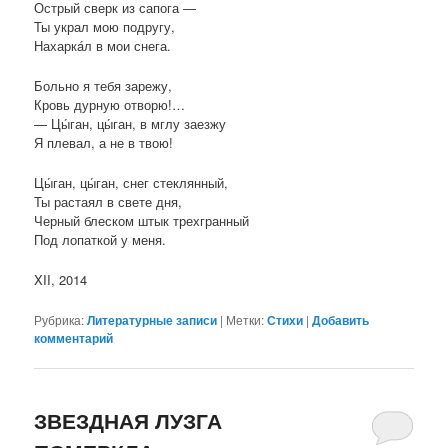
Острый сверк из сапога —
Ты украл мою подругу,
Нахаркáл в мои снега.
Больно я тебя зарежу,
Кровь дурную отворю!…
— Цы́ган, цы́ган, в мглу заезжу
Я плевал, а не в твою!
Цы́ган, цы́ган, снег стеклянный,
Ты растаял в свете дня,
Черный блеском штык трехгранный
Под лопаткой у меня.
XII, 2014
Рубрика:
Литературные записи
|
Метки:
Стихи
|
Добавить
комментарий
ЗВЕЗДНАЯ ЛУЗГА