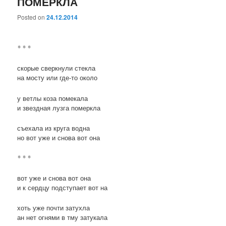
ПОМЕРКЛА
Posted on
24.12.2014
* * *
скорые сверкнули стекла
на мосту или где-то около
у ветлы коза помекала
и звездная лузга померкла
съехала из круга водна
но вот уже и снова вот она
* * *
вот уже и снова вот она
и к сердцу подступает вот на
хоть уже почти затухла
ан нет огнями в тму затукала