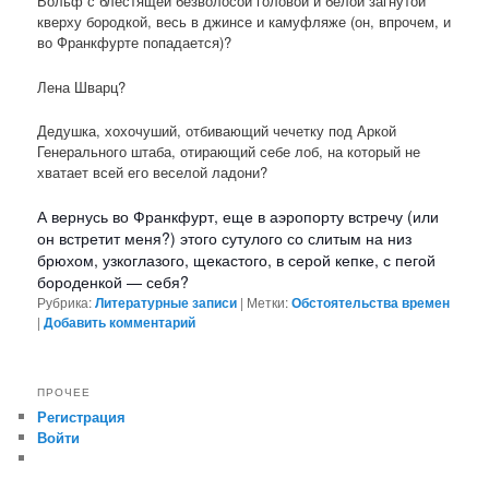
Вольф с блестящей безволосой головой и белой загнутой
кверху бородкой, весь в джинсе и камуфляже (он, впрочем, и
во Франкфурте попадается)?
Лена Шварц?
Дедушка, хохочуший, отбивающий чечетку под Аркой
Генерального штаба, отирающий себе лоб, на который не
хватает всей его веселой ладони?
А вернусь во Франкфурт, еще в аэропорту встречу (или
он встретит меня?) этого сутулого со слитым на низ
брюхом, узкоглазого, щекастого, в серой кепке, с пегой
бороденкой — себя?
Рубрика:
Литературные записи
|
Метки:
Обстоятельства времен
|
Добавить комментарий
ПРОЧЕЕ
Регистрация
Войти