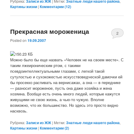
Рубрика:
Записи из ЖЖ
|
Метки:
Знатные люди нашего района
,
Картины жизни
|
Комментарии (
12
)
Прекрасная мороженица
2
Posted on
19.09.2007
Можно было бы еще назвать «Человек не на своем месте». С
таким лжеироническим ртом, с такими
псевдоинтеллектуальными глазами, с легкой такой
сутулостью и сухокожестью искусствоведческой дамочки ей
бы просекко распивать на вернисажах, а она — в переднике
— разносит мороженое, пусть она даже хозяйка и жена
хозяина. Вообще есть очень много людей, которые кажутся
живущими не свою жизнь, а чью-то чужую. Вполне
возможно, что их большинство. Но здесь это просто видно
насквозь.
Рубрика:
Записи из ЖЖ
|
Метки:
Знатные люди нашего района
,
Картины жизни
|
Комментарии (
2
)