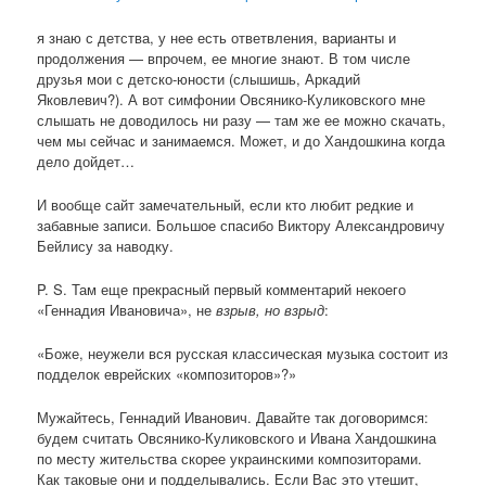
я знаю с детства, у нее есть ответвления, варианты и
продолжения — впрочем, ее многие знают. В том числе
друзья мои с детско-юности (слышишь, Аркадий
Яковлевич?). А вот симфонии Овсянико-Куликовского мне
слышать не доводилось ни разу — там же ее можно скачать,
чем мы сейчас и занимаемся. Может, и до Хандошкина когда
дело дойдет…
И вообще сайт замечательный, если кто любит редкие и
забавные записи. Большое спасибо Виктору Александровичу
Бейлису за наводку.
P. S. Там еще прекрасный первый комментарий некоего
«Геннадия Ивановича», не
взрыв, но взрыд
:
«Боже, неужели вся русская классическая музыка состоит из
подделок еврейских «композиторов»?»
Мужайтесь, Геннадий Иванович. Давайте так договоримся:
будем считать Овсянико-Куликовского и Ивана Хандошкина
по месту жительства скорее украинскими композиторами.
Как таковые они и подделывались. Если Вас это утешит,