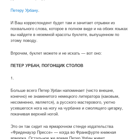
Петеру Урбану
.
И Ваш корреспондент будет там и зачитает отрывки из
похвального слова, которое в полном виде и на обоих языках
вы найдете в неземной красоты буклете, выпущенном по
этому поводу.
Впрочем, буклет можете и не искать — вот оно:
ПЕТЕР УРБАН, ПОГОНЩИК СТОЛОВ
1.
Больше всего Петер Урбан напоминает (чисто внешне,
конечно) не знаменитого немецкого литератора (каковым,
несомненно, является), а русского мастерового, уютно
усевшегося нога на ногу на чурбачке и смолящего цигарку,
покачивая верхней ногой.
Это он так сидит на ярмарочном стенде издательства
«Фриденауэр Прессе» — когда во Франкфурте книжная
ярмарка. Остальное же время Петер Урбан живет