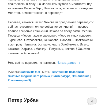
практически в лесу, на маленьком хуторе в местности под
названием Фогельсберг, Птичья гора, но колесу отнюдь не
молится, а безостановочно переводит.
Перевел, кажется, всего Чехова (и продолжает переводить:
сейчас готовится полное собрание сочинений — первое
полное собрание сочинений Чехова за пределами России).
Перевел «Героя нашего времени». «Горе от ума» перевел.
Тургенева. Островского, Гончарова, Бабеля… Практически
всю прозу Пушкина. Большую часть Хлебникова. Всего,
кажется, Хармса. «Москву—Петушки», наконец! Хочется
сказать: всё перевел!
Нет, всё не перевел, но намерен.
Читать далее
→
Рубрика:
Записи из ЖЖ
|
Метки:
Внутренние праздники
,
Знатные люди нашего района
,
О литературе
,
Объявления
|
Комментарии (
9
)
Петер Урбан
4