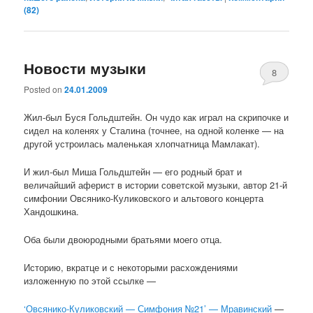
(
82
)
Новости музыки
8
Posted on
24.01.2009
Жил-был Буся Гольдштейн. Он чудо как играл на скрипочке и
сидел на коленях у Сталина (точнее, на одной коленке — на
другой устроилась маленькая хлопчатница Мамлакат).
И жил-был Миша Гольдштейн — его родный брат и
величайший аферист в истории советской музыки, автор 21-й
симфонии Овсянико-Куликовского и альтового концерта
Хандошкина.
Оба были двоюродными братьями моего отца.
Историю, вкратце и с некоторыми расхождениями
изложенную по этой ссылке —
‘Овсянико-Куликовский — Симфония №21’ — Мравинский
—