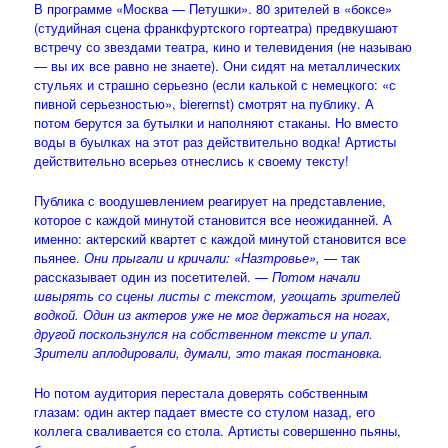
В программе «Москва — Петушки». 80 зрителей в «боксе»
(студийная сцена франкфуртского гортеатра) предвкушают
встречу со звездами театра, кино и телевидения (не называю
— вы их все равно не знаете). Они сидят на металлических
стульях и страшно серьезно (если калькой с немецкого: «с
пивной серьезностью», bierernst) смотрят на публику. А
потом берутся за бутылки и наполняют стаканы. Но вместо
воды в буылках на этот раз действительно водка! Артисты
действительно всерьез отнеслись к своему тексту!
Публика с воодушевлением реагирует на представление,
которое с каждой минутой становится все неожиданней. А
именно: актерский квартет с каждой минутой становится все
пьянее.
Они прыгали и кричали: «Назтровье»,
— так
рассказывает один из посетителей. —
Потом начали
швырять со сцены листы с текстом, угощать зрителей
водкой. Один из актеров уже не мог держаться на ногах,
другой поскользнулся на собственном тексте и упал.
Зрители аплодировали, думали, это такая постановка.
Но потом аудитория перестала доверять собственным
глазам: один актер падает вместе со стулом назад, его
коллега сваливается со стола. Артисты совершенно пьяны,