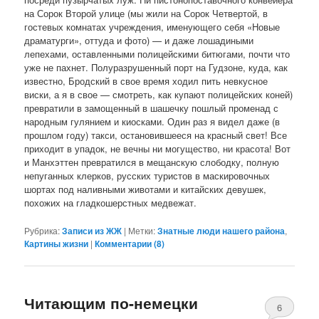
на Сорок Второй улице (мы жили на Сорок Четвертой, в
гостевых комнатах учреждения, именующего себя «Новые
драматурги», оттуда и фото) — и даже лошадиными
лепехами, оставленными полицейскими битюгами, почти что
уже не пахнет. Полуразрушенный порт на Гудзоне, куда, как
известно, Бродский в свое время ходил пить невкусное
виски, а я в свое — смотреть, как купают полицейских коней)
превратили в замощенный в шашечку пошлый променад с
народным гулянием и киосками. Один раз я видел даже (в
прошлом году) такси, остановившееся на красный свет! Все
приходит в упадок, не вечны ни могущество, ни красота! Вот
и Манхэттен превратился в мещанскую слободку, полную
непуганных клерков, русских туристов в маскировочных
шортах под наливными животами и китайских девушек,
похожих на гладкошерстных медвежат.
Рубрика:
Записи из ЖЖ
|
Метки:
Знатные люди нашего района
,
Картины жизни
|
Комментарии (
8
)
Читающим по-немецки
6