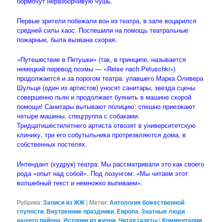
бормочут неразборчивую чушь.
Первые зрители побежали вон из театра, в зале воцарился
средней силы хаос. Поспешили на помощь театральные
пожарные, была вызвана скорая.
«Путешествие в Петушки» (так, в принципе, называется
немецкий перевод поэмы — «Reise nach Petuschki»)
продолжается и за порогом театра: упавшего Марка Оливера
Шульце (один из артистов) уносят санитары, звезда сцены
совершенно пьян и продолжает буянить в машине скорой
помощи! Санитары вытывают полицию: спешно приезжают
четыре машины, спецгруппа с собаками.
Тридцатишестилетнего артиста отвозят в университетскую
клинику, три его собутыльника протрезвляются дома, в
собственных постелях.
Интендант (худрук) театра: Мы рассматривали это как своего
рода «опыт над собой». Под лозунгом: «Мы читаем этот
волшебный текст и немножко выпиваем».
Рубрика:
Записи из ЖЖ
|
Метки:
Антология божественной
глупости
,
Внутренние праздники
,
Европа
,
Знатные люди
нашего района
,
Истории из жизни
,
Читая газеты
|
Комментарии