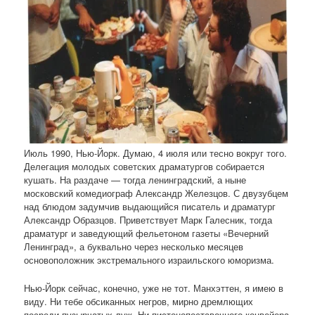
Июль 1990, Нью-Йорк. Думаю, 4 июля или тесно вокруг того.
Делегация молодых советских драматургов собирается
кушать. На раздаче — тогда ленинградский, а ныне
московский комедиограф Александр Железцов. С двузубцем
над блюдом задумчив выдающийся писатель и драматург
Александр Образцов. Приветствует Марк Галесник, тогда
драматург и заведующий фельетоном газеты «Вечерний
Ленинград», а буквально через несколько месяцев
основоположник экстремального израильского юморизма.
Нью-Йорк сейчас, конечно, уже не тот. Манхэттен, я имею в
виду. Ни тебе обсиканных негров, мирно дремлющих
посреди пузырчатых луж. Ни пистонопоставочного конвейера