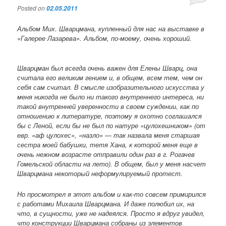
Posted on
02.05.2011
Альбом Мих. Шварцмана, купленный для нас на выставке в
«Галерее Лазарева». Альбом, по-моему, очень хороший.
Шварцман был всегда очень важен для Елены Шварц, она
считала его великим гением и, в общем, всем тем, чем он
себя сам считал. В смысле изобразительного искусства у
меня никогда не было ни такого внутреннего интереса, ни
такой внутренней уверенности в своем суждении, как по
отношению к литературе, поэтому я охотно соглашался
бы с Леной, если бы не был по натуре «цулохешником» (от
евр. «аф цулохес», «назло» — так назвала меня старшая
сестра моей бабушки, тетя Хана, к которой меня еще в
очень нежном возрасте отправили один раз в г. Рогачев
Гомельской области на лето). В общем, был у меня насчет
Шварцмана некоторый неформулируемый протест.
Но просмотрел я этот альбом и как-то совсем примирился
с работами Михаила Шварцмана. И даже полюбил их, на
что, в сущности, уже не надеялся. Просто я вдруг увидел,
что конструкции Шварцмана собраны из элементов