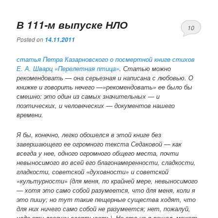
В 111-м выпуске НЛО
10
Posted on
14.11.2011
статья Петра Казарновского о посмертной книге стихов
Е. А. Шварц «Перелетная птица»
. Статью можно
рекомендовать — она серьезная и написана с любовью. О
книжке и говорить нечего —»рекомендовать» ее было бы
смешно: это один из самых значительных — и
поэтических, и человеческих — документов нашего
времени.
Я бы, конечно, легко обошелся в этой книге без
завершающего ее огромного текста Седаковой — как
всегда у нее, одного огромного общего места, почти
невыносимого во всей его благонамеренности, сладкости,
гладкости, советской «духовности» и советской
«культурности» (для меня, по крайней мере, невыносимого
— хотя это само собой разумеется, что для меня, коли я
это пишу; но тут такие пещерные существа ходят, что
для них ничего само собой не разумеется; нет, пожалуй,
надо эту лавочку свертывать). Но это не я решал, может,