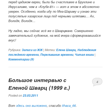
перед цадиком евреи, были бы счастливее в Бруклине и
Иерусалиме, чем в «Клубе-81» — вот в этом я абсолютно
уверен. Особенно, когда иду по Меа-Шариму и узнаю эти
полуслепые хазарские лица под черными шляпами… Ах,
Володя, Володя…
Ну ладно, мы сейчас всё же о Шварцмане. Совершенно
замечательный художник, на мой вчера сформировавшийся
вкус!
Рубрика:
|
Метки:
,
Записи из ЖЖ
Елена Шварц
Наблюдения
,
,
|
последнего времени
Переливание времени
Читая книги
Комментарии (
9
)
Большое интервью с
4
Еленой Шварц (1999 г.)
Posted on
23.03.2011
Вот
здесь оно выложено
, спасибо
ithaca_66
.