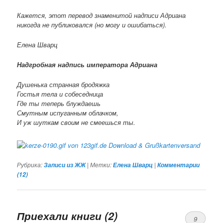
Кажется, этот перевод знаменитой надписи Адриана
никогда не публиковался (но могу и ошибаться).
Елена Шварц
Надгробная надпись императора Адриана
Душенька странная бродяжка
Гостья тела и собеседница
Где ты теперь блуждаешь
Смутным испуганным облачком,
И уж шуткам своим не смеешься ты.
Рубрика:
|
Метки:
|
Записи из ЖЖ
Елена Шварц
Комментарии
(
12
)
Приехали книги (2)
9