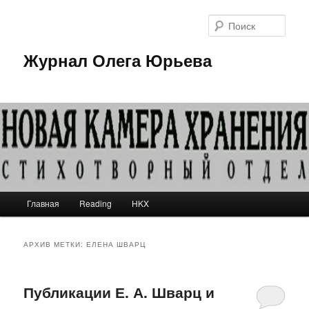
Поис
Журнал Олега Юрьева
Главное меню
Главная
Reading
HKX
Перейти к основному содержимому
Перейти к дополнительному содержимому
АРХИВ МЕТКИ:
ЕЛЕНА ШВАРЦ
Публикации Е. А. Шварц и