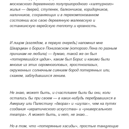
московского деревянного полупригородного «халтурного»
жилья — дверей, ступенек, балкончиков, коридорчиков,
наличников, сохраняющих и в перекомпонованном
состоянии всю свою деревянную малеевскую и
останкинскую еврейскую теплоту.и кровность.
И лицом (взглядом, в первую очередь) напомнил мне
Шварцман о Борисе Понизовском (которого Лена по разным
причинам не любила) — думаю, такой же он был
«потерявшийся цадик», каким был Борис и какими были
многие из этих огромноголовых, яростноглазых,
окруженных солнечным сиянием бород потерянных или,
скажем, заблудившихся гениев.
Не знаю, может быть, и счастливее были бы они, коли
остались бы при своем — в каких-нибудь перебравшихся в
Америку или Палестину «дворах» и «шулах», чем на путях
создания «иератического искусства» и «универсального
театра». А может быть, и нет, не знаю…
Но в том, что «потерянные хасиды», простые танцующие