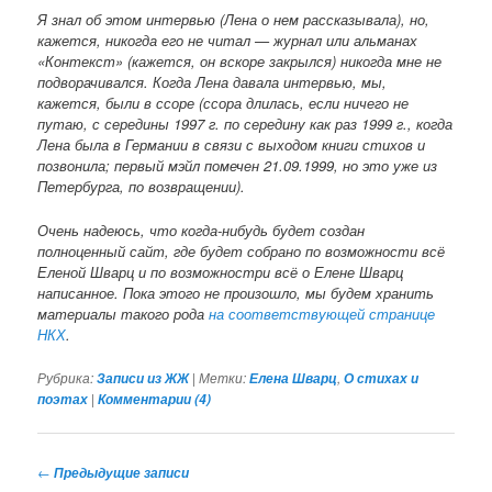
Я знал об этом интервью (Лена о нем рассказывала), но,
кажется, никогда его не читал — журнал или альманах
«Контекст» (кажется, он вскоре закрылся) никогда мне не
подворачивался. Когда Лена давала интервью, мы,
кажется, были в ссоре (ссора длилась, если ничего не
путаю, с середины 1997 г. по середину как раз 1999 г., когда
Лена была в Германии в связи с выходом книги стихов и
позвонила; первый мэйл помечен 21.09.1999, но это уже из
Петербурга, по возвращении).
Очень надеюсь, что когда-нибудь будет создан
полноценный сайт, где будет собрано по возможности всё
Еленой Шварц и по возможностри всё о Елене Шварц
написанное. Пока этого не произошло, мы будем хранить
материалы такого рода
на соответствующей странице
НКХ
.
Рубрика:
|
Метки:
,
Записи из ЖЖ
Елена Шварц
О стихах и
|
поэтах
Комментарии (
4
)
Навигация по записям
←
Предыдущие записи