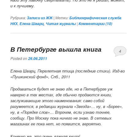
и к лучшему.
Рубрика:
|
Метки:
Записи из ЖЖ
Библиографическая служба
,
,
|
НКХ
Елена Шварц
Читая журналы
Комментарии (
10
)
В Петербурге вышла книга
4
Posted on
26.06.2011
Елена Шварц. Перелетная птица (
последние стихи
). Изд-во
«Пушкинский фонд», Спб., 2011
Продаваться будет не знаю где, но в Петербурге уж
наверно в тех местах, где обычно продаются книги,
заслуживающие этого наименования: само собой
разумеется, в редакции журнала «Звезда»… ну, в «Борее»,
ну, в «Порядке слов»… Впрочем, если узнаю точнее,
сообщу. Про Москву пока ничего не знаю. В сетевых
магазинах ее пока нет, но появится, вероятно.
Конечно же, это очень важная книга!