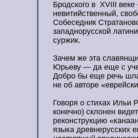
Бродского в XVIII век
невитийственный, своб
Собеседник Стратанов
западнорусской латин
суржик.
Зачем же эта славянщи
Юрьеву — да еще с уче
Добро бы еще речь шл
не об авторе «еврейски
Говоря о стихах Ильи 
конечно) склонен видет
реконструкцию «канаан
языка древнерусских е