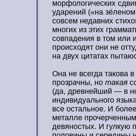
морфологических сдвиго
ударений («на зе́леном
совсем недавних стихов
многих из этих грамма
совпадения в том или и
происходят они не отту
на двух цитатах пытаюс
Она не всегда такова 
прозрачны, но
такая
со
(да, древнейший — в н
индивидуального язык
все остальное. И боле
металле прочерченными
девяностых. И гулкую 
половины и середины 