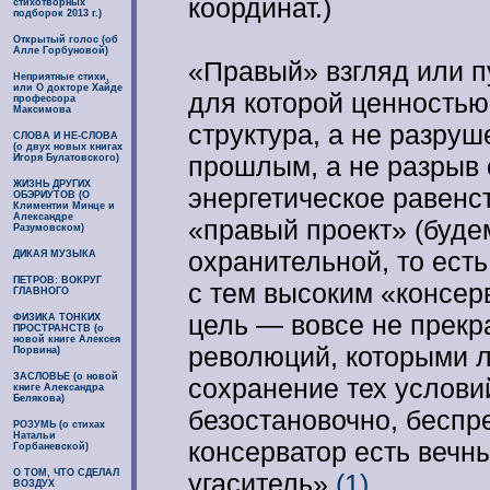
координат.)
стихотворных
подборок 2013 г.)
Открытый голос (об
Алле Горбуновой)
«Правый» взгляд или пу
Неприятные стихи,
или О докторе Хайде
для которой ценностью 
профессора
Максимова
структура, а не разруш
СЛОВА И НЕ-СЛОВА
(о двух новых книгах
прошлым, а не разрыв 
Игоря Булатовского)
ЖИЗНЬ ДРУГИХ
энергетическое равенс
ОБЭРИУТОВ (О
Климентии Минце и
Александре
«правый проект» (буде
Разумовском)
охранительной, то ест
ДИКАЯ МУЗЫКА
ПЕТРОВ: ВОКРУГ
с тем высоким «консер
ГЛАВНОГО
цель — вовсе не прекр
ФИЗИКА ТОНКИХ
ПРОСТРАНСТВ (о
новой книге Алексея
революций, которыми л
Порвина)
ЗАСЛОВЬЕ (о новой
сохранение тех услови
книге Александра
Белякова)
безостановочно, беспр
РОЗУМЬ (о стихах
Натальи
консерватор есть вечны
Горбаневской)
О ТОМ, ЧТО СДЕЛАЛ
угаситель»
(1)
.
ВОЗДУХ