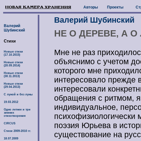
Авторы
Проекты
Ст
Валерий Шубинский
Валерий
Шубинский
НЕ О ДЕРЕВЕ, А О
Стихи
Мне не раз приходилос
Новые стихи
(17.10.2015)
объяснимо с учетом дос
Новые стихи
(20.09.2014)
которого мне приходил
Новые стихи
(30.11.2013)
интересовало прежде вс
Новые стихи
интересовали конкретн
(29.04.2013)
С луной и без луны
обращения с ритмом, я
19.03.2012
индивидуальное, персо
Одно летнее и три
зимних
психофизиологически м
стихотворения
поэзия Юрьева в истори
CIRCUS
Стихи 2009-2010 гг.
существование на русс
18.07.2009