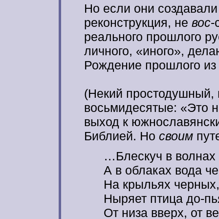
Но если они создавали
реконструкция, не
вос
-
реального прошлого ру
личного, «иного», дел
Рождение прошлого из 
(Некий простодушный, 
восьмидесятые: «Это н
выход к южнославянск
Библией. Но
своим
путе
…Блескуч в волнах 
А в облаках вода че
На крыльях черных,
Ныряет птица до-пь
От низа вверх, от ве