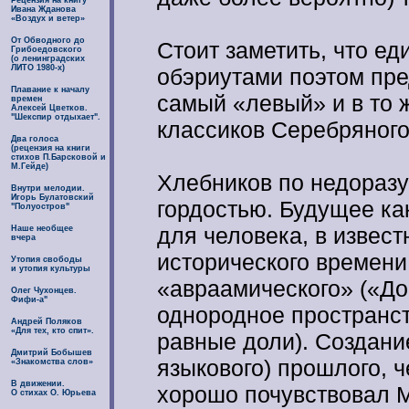
Рецензия на книгу
Ивана Жданова
«Воздух и ветер»
От Обводного до
Стоит заметить, что е
Грибоедовского
(о ленинградских
ЛИТО 1980-х)
обэриутами поэтом пр
Плавание к началу
самый «левый» и в то 
времен
Алексей Цветков.
"Шекспир отдыхает".
классиков Серебряного
Два голоса
(рецензия на книги
стихов П.Барсковой и
М.Гейде)
Хлебников по недоразу
Внутри мелодии.
Игорь Булатовский
гордостью. Будущее ка
"Полуостров"
для человека, в извес
Наше необщее
вчера
исторического времени
Утопия свободы
и утопия культуры
«авраамического» («Д
Олег Чухонцев.
Фифи-а"
однородное пространст
Андрей Поляков
«Для тех, кто спит».
равные доли). Создани
Дмитрий Бобышев
языкового) прошлого, 
«Знакомства слов»
В движении.
хорошо почувствовал 
О стихах О. Юрьева