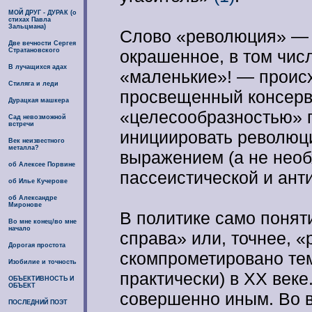
МОЙ ДРУГ - ДУРАК (о
стихах Павла
Зальцмана)
Слово «революция» — 
Две вечности Сергея
Стратановского
окрашенное, в том чис
В лучащихся адах
«маленькие»! — происх
Стиляга и леди
просвещенный консерва
Дурацкая машкера
«целесообразностью» 
Сад невозможной
встречи
инициировать революц
Век неизвестного
металла?
выражением (а не необ
об Алексее Порвине
пассеистической и ант
об Илье Кучерове
об Александре
Миронове
В политике само понят
Во мне конец/во мне
начало
справа» или, точнее, 
Дорогая простота
скомпрометировано тем
Изобилие и точность
практически) в XX веке
ОБЪЕКТИВНОСТЬ И
ОБЪЕКТ
совершенно иным. Во в
ПОСЛЕДНИЙ ПОЭТ