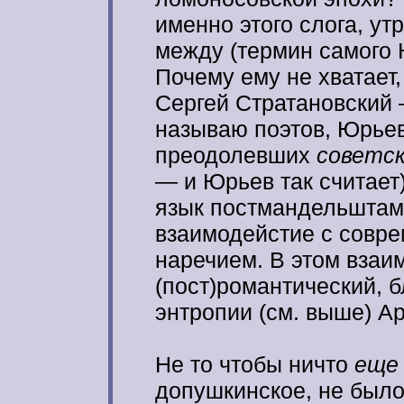
именно этого слога, ут
между (термин самого
Почему ему не хватает
Сергей Стратановский
называю поэтов, Юрьев
преодолевших
советс
— и Юрьев так считает
язык постмандельштам
взаимодейстие с совр
наречием. В этом взаи
(пост)романтический, б
энтропии (см. выше) А
Не то чтобы ничто
еще 
допушкинское, не было