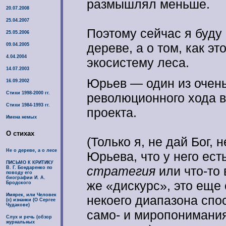
размышлял меньше.
20.07.2008
25.04.2007
Поэтому сейчас я буду 
25.05.2006
дереве, а о том, как э
09.04.2005
4.04.2004
экосистему леса.
14.07.2003
Юрьев — один из очень
16.09.2002
Стихи 1998-2000 гг.
революционного хода в
Стихи 1984-1993 гг.
проекта.
Имена немых
О стихах
(Только я, не дай Бог, 
Не о дереве, а о лесе
Юрьева, что у него ест
ПИСЬМО К КРИТИКУ
стратегия
или что-то 
В. Г. Бондаренко по
поводу его
биографии И. А.
же «дискурс», это еще
Бродского
Имярек, или Человек
некоего диапазона спо
(с) изнанки (О Сергее
Чудакове)
само- и миропонимания
Слух и речь (обзор
журнальных