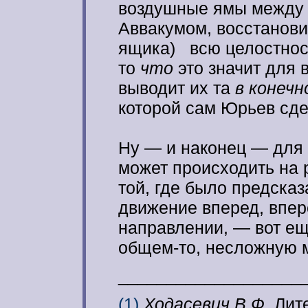
воздушные ямы между 
Аввакумом, восстановит
ящика) всю целостност
то
что
это значит для 
выводит их та
в конеч
которой сам Юрьев сд
Ну — и наконец — для т
может происходить на 
той, где было предсказ
движение вперед, впер
направлении, — вот ещ
общем-то, несложную
___________________
(1)
Ходасевич В.Ф.
Лите