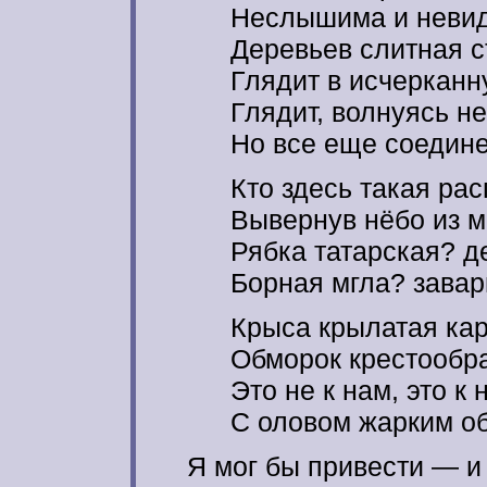
Неслышима и невид
Деревьев слитная с
Глядит в исчерканн
Глядит, волнуясь н
Но все еще соедине
Кто здесь такая ра
Вывернув нёбо из м
Рябка татарская? д
Борная мгла? завар
Крыса крылатая ка
Обморок крестообр
Это не к нам, это 
С оловом жарким о
Я мог бы привести — и