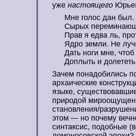
уже
настоящего
Юрьев
Мне голос дан был.
Сырых переминающ
Прав я едва ль, про
Ядро земли. Не луч
Дать ноги мне, чтоб
Доплыть и долететь
Зачем понадобились по
архаические конструкци
языке, существовавшие
природой мироощущени
становления/разрушени
этом — но почему веч
синтаксис, подобные (
ломоносовской эпохи? 