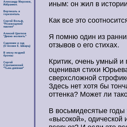
иным: он жил в истори
Александр Миронов,
Избранное.
Вертикаль и
горизонталь
Как все это соотносит
Сергей Вольф,
"Розовощекий
павлин"
Алексей Цветков
Я помню один из ранн
"Дивно молвить"
отзывов о его стихах.
Садовник и сад
(О поэзии Е. Шварц)
В эпоху поздней
бронзы
Критик, очень умный и
Сергей
Стратановский
оценивая стихи Юрьева
"Тьма дневная"
сверхсложной строфик
Здесь нет хотя бы тон
оттенка? Может ли так
В восьмидесятые годы 
«высокой», одической 