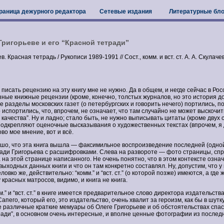
раница дежурного редактора
Сетевые издания
Литературные бло
Григорьеве и его “Красной тетради”
в. Красная тетрадь / Рукописи 1989-1991 // Сост., комм. и вст. ст. А. А. Скулач
, писать рецензию на эту книгу мне не нужно. Да в общем, и негде сейчас в Ро
ные книжные рецензии (кроме, конечно, толстых журналов, но это история дол
 разделы московских газет (о петербургских и говорить нечего) портились, п
 испортились, что, впрочем, не означает, что там случайно не может выскочит
качества”. Ну и ладно; стало быть, не нужно выписывать цитаты (кроме двух 
 подкрепляют оценочные высказывания о художественных текстах (впрочем, я
ково мое мнение, вот и всё.
ошо, что эта книга вышла — факсимильное воспроизведение последней (одно
ади Григорьева с расшифровками. Слева на развороте — фото страницы, сп
а этой странице написанного. Не очень понятно, что в этом контексте означает
выходных данных книги и что он там конкретно составлял. Ну, допустим, что у
овко же, действительно: “комм.” и “вст. ст.” (о которой позже) имеются, а где ж
 у красных матросов, видимо, и книга не книга.
м.” и “вст. ст.” в книге имеется предварительное слово директора издательств
пего, который его, это издательство, очень хвалит за героизм, как бы в шутку,
же различные краткие мемуары об Олеге Григорьеве и об обстоятельствах спа
ради”, в основном очень интересные, и вполне ценные фотографии из послед