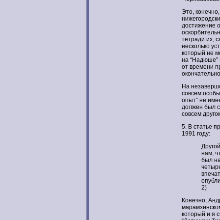
Это, конечно
нижегородски
достижение о
оскорбительн
тетради их, 
несколько ус
который не м
на “Надюше” 
от времени п
окончательно
На незаверше
совсем особы
опыт” не имее
должен был с
совсем другом
5. В статье 
1991 году:
Другой
нам, ч
был на
четыре
впечат
опубли
2)
Конечно, Андр
марамзинском
который и я 