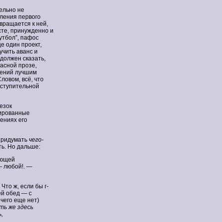
тельно не
вления первого
вращается к ней,
сте, принужденно и
утбол”, пафос
ще один проект,
учить аванс и
 должен сказать,
расной прозе,
нений лучшим
ловом, всё, что
вступительной
езок
сированные
ениях его
 придумать
чего-
ть. Но дальше:
ающей
— любой!. —
Что ж, если бы г-
ей обед — с
чего еще нет)
ть же здесь
,