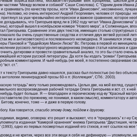
тчевым” Бориса Вахтина, “Москвой-Петушками” Вен. Ерофеева, “Школой для д
и частями “Между волком и собакой” Саши Соколова). С “Одним днем Ивана Д
 и сравнивать (по качеству прозы, хотя “Иван Денисович”, несомненно, лучшее
а). Неловко, но очень интересно! Андрей Георгиевич, человек от природы 
 притянул за уши чрезвычайно интересное и важное сравнение, которое не
е догадываясь, что Григорьев вряд ли в 1962 году читал “Ивана Денисовича” 
рны), который вышел в ноябрьском номере “Нового мира”, а Солженицын, впо
итал Григорьева. Сравнение этих двух текстов, имеющих столько структурных с
) показало бы очень существенные сходства и отличия двух ветвей русской л
(так же и антисоветского) и послевоенного неомодерна. Я занимался этим, с
Веры Пановой и “Турдейскую Манон Леско” Вс. Петрова в первой из миницикла 
колении русского литературного модернизма (первая статья написана и сдан
точнить датировки и провести сравнительный анализ, то это бы стало очень 
ижайшей истории русской литературы. Да хотя бы издать “роман” Григорьева
дробным комментарием. И чьей-нибудь (не моей, я постепенно сворачиваю сво
 “вст. ст.”.
ст к тексту Григорьева давно нашелся, рассказ был полностью (но без объясне
 антологии ленинградской прозы 60-х гг. (Коллекция”, СПб.: 2003).
Красную тетрадь” могу только рекомендовать. Целых две, на мой взгляд, суще
мильного воспроизведения рабочей тетради Олега Григорьева и вст. ст. к ней 
-нибудь будет больше. Я — благодарен и героическому изд-ву “Красный матрос”
составителю (по прежнему, не понимая, в каком смысле), комментатору и авт
Г. Битову, конечно, тоже — и даже в первую голову.
 богу. Как говорится,
спасибо этому дому, пойдем к другому
.
бходимая, видимо, оговорка: кто решит и выскажет, что я “придираюсь” к г-ну С
е упомянута изданная “Камерой хранения” книжка Григорьева “Двустишия, чет
(1993), одно из первых посмертных изданий его стихов, и нет ссылок на мое “
уровед и не критик, через все эти вещи я себя не дефинирую — упомянули, н