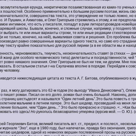
, возмутительная ерунда, некритически позаимствованная из каких-то ученых
х пошлостей. Особенно применительно к большим русским поэтам, жизнь св
кончательности, совершенства текста, это утверждение не только ложно, но 
о. И Пушкин, и Ахматова, и Олег Григорьев стремились к этому, и не предпола
самое интимное, что есть у писателя, попадут в руки литературоведов новейше
таревшей школы. Бывали, конечно, и сложные случаи, например, у позднего 
ог выбрать те или иные варианты строки, те или иные редакции стихотворени
(и не только, конечно, на ней), вымаливая совета и решения. Его проблема бы
роизводил равно совершенные варианты одного текста, но само его страдани
му тексту крайне показательно для русской лирики (а в ее области мы и наход
нность, черновиковость, текучесть, неокончательность ставят (в стихах — д
й жанр для особого человеческого типа) дилетанты и посредственности, чей
т ровно никакого значения. Олег Григорьев не был ни тем, ни другим. Мне пок
казать. В остальном статья г-на Скулачева вполне в порядке. Перейдем к совс
у человеку.
приводится нижеследующая цитата из текста А. Г. Битова, опубликованного в ж
 раз, я могу датировать это 62-м годом (по выходу “Ивана Денисовича”), Оле
то пишет роман. Писал он его долго, роман был очень большой. Наконец, доп
 страниц шестьдесят и назывался “Один летний день”.Это была повесть о тр
хлетнем мальчике в летнем лагере. Это был шедевр, прозведший на меня л
ление большее, чем “Один день...” Это было прекрасно и страшно. <...>Как бы
ковать его здесь!
Но рукопись безвозвратно утеряна
(курсив мой. — О. Ю.). (
ей Георгиевич Битов, великий писатель вст. ст., предисл. и послесл., несколь
 журнале “Эхо”, еще в 1980 году, был напечатан, правда без окончания, григо
считаю шедевром, одной из немногих вершин послевоенной прозы на русском 