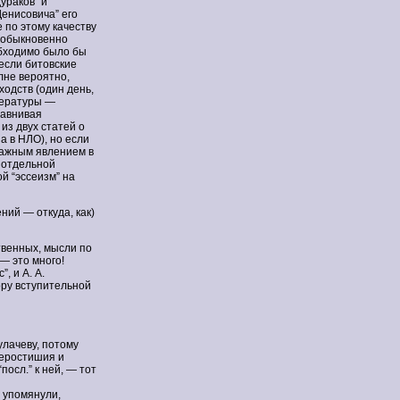
ураков” и
енисовича” его
 по этому качеству
необыкновенно
обходимо было бы
(если битовские
лне вероятно,
ходств (один день,
итературы —
равнивая
из двух статей о
а в НЛО), но если
важным явлением в
 отдельной
й “эссеизм” на
ний — откуда, как)
ственных, мысли по
— это много!
, и А. А.
ору вступительной
кулачеву, потому
веростишия и
посл.” к ней, — тот
е упомянули,