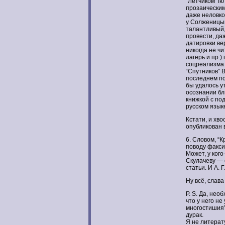
“Летчиком Тю
прозаическим
даже неловко
у Солженицын
талантливый,
провести, даж
датировки ве
никогда не ч
лагерь и пр.
соцреализма 
“Спутников” 
последнем по
бы удалось у
осознании бл
книжкой с по
русском языке)
Кстати, и хво
опубликован в
6. Словом, “
поводу факси
Может, у кого
Скулачеву — 
статьи. И А. 
Ну всё, слава
P. S. Да, нео
что у него н
многостишия” 
дурак.
Я не литерат