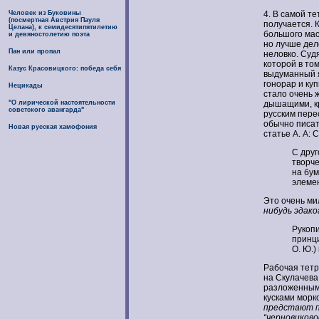
Человек из Буковины
4. В самой т
(посмертная Австрия Пауля
получается. 
Целана), к семидесятипятилетию
большого мас
и девяностолетию поэта
но лучше дел
Пан или пропал
неловко. Суд
которой в том
Казус Красовицкого: победа себя
выдуманный я
гонорар и куп
Нецикады
стало очень 
"О лирической настоятельности
дышащими, кр
советского авангарда"
русским перес
обычно писат
Новая русская хамофония
статье А. А:
С друг
творче
на бум
элемент
Это очень ми
нибудь эдако
Рукопи
принци
О. Ю.)
Рабочая тетра
на Скулачева
разложенными
кусками морко
предстают п
“черновиков