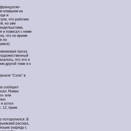
 французско-
ою клавшим на
еще и
гали, что рабочие
й, но уже
Мандельштама,
я и повисал с ними
ла, что он время
е по
имся).
невниковая проза
 “художественный
азалось, что это я
ем другой теме и к
урнале “Соло” в
жка сообщил
исал. Роман
ех- или
ично
 я хотел
с. 12, прим.
ко поторопился. В
рьевский рассказ,
языке (наряду с