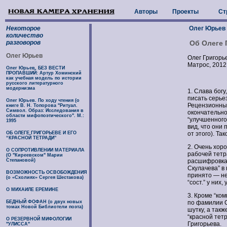
Авторы
Проекты
Ст
Некоторое
Олег Юрьев
количество
разговоров
Об Олеге 
Олег Юрьев
Олег Григорье
Матрос, 2012
Олег Юрьев. БЕЗ ВЕСТИ
ПРОПАВШИЙ: Артур Хоминский
как учебная модель по истории
русского литературного
модернизма
1. Слава богу
писать серьез
Олег Юрьев. По ходу чтения (о
Рецензионные
книге В. Н. Топорова "Ритуал.
Символ. Образ: Исследования в
окончательно
области мифопоэтического". М.:
“улучшенного 
1995
вид, что они
ОБ ОЛЕГЕ ГРИГОРЬЕВЕ И ЕГО
от этого). Та
“КРАСНОЙ ТЕТРАДИ”
2. Очень хор
О СОПРОТИВЛЕНИИ МАТЕРИАЛА
рабочей тетр
(О "Киреевском" Марии
Степановой)
расшифровка н
Скулачева” в 
ВОЗМОЖНОСТЬ ОСВОБОЖДЕНИЯ
принято — нел
(о «Схолиях» Сергея Шестакова)
“сост.” у них,
О МИХАИЛЕ ЕРЕМИНЕ
3. Кроме “ком
БЕДНЫЙ ФОФАН (о двух новых
по фамилии Са
томах Новой Библиотели поэта)
шутку, а так
“красной тет
О РЕЗЕРВНОЙ МИФОЛОГИИ
Григорьева.
"УЛИССА"