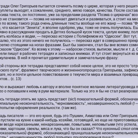
етради Олег Григорьев пытается сочинить поэму о цирке, которая у него реши
Куплеты выходят, к сожалению, среднего, мягко говоря, качества. После соста
сива текста, он постоянно, уже за пределами раздела “Поэма о циркачах” воз
о не становится — поэма не начинает двигаться и развиваться, а стоит на ме
я по всему, такого рода очень длинные тексты вообще не его жанр — поэма “Ф
, что касается “Зенита”, я вполне одобряю, увы, тоже не очень получилась. Е
вно в рассуждении продать в Детгиз большой кусок текста, целую книжку, пол
ить колбасы и водки, — пересказ истории с Полифемом из “Одиссеи”. Вот тут,
жалко, что из этого ничего не получилось — пересказ идет в совершенно прек
епко стоящими на ногах фразами. Был бы закончен, стал бы вне всяких сом
казом “Одиссеи”. Ко всему к этому — наброски стихов, выписки, мысли и т. д.
С
ели пишут в рабочих тетрадях и записных книжках. И тут стоит вернуться ко 
 Скулачева. В ней я прочитал удивительную и замечательную фразу:
ой стороны вся тетрадка представляет собой некое целое, это не просто “отр
ского пути”, фрагмент творческого и жизненногопроцесса Григорьева, зафик
аге, но и почти цельное повествование о текучести мира и взаимных превращ
ов... (с. 13)
ло и выражает любовь к автору и вполне понятное желание литературоведа
го
о попавшем к нему в руки материале. Только на это я бы не стал реагирова
сь тетради опять же здесь предстают (sic!) показательной формой, обознач
пиальную неокончательность, “черновиковость”, незавершенность любой (! 
 попытки оформления реальности. (там же).
дь писателя — это его кухня, будь это Пушкин, Ахматова или Олег Григорьев. 
 пустили на кухню к какой-нибудь хозяйке, готовящей, но еще не приготовивш
 везде нарезанными, ненарезанными, помытыми, непомытыми (что успела, 
вки, картошки, свеклы, мяса и лука, что бы он сказал? Что
кухонный стол опя
оказательной формой, обозначающей принципиальную неокончательность
ость”, незавершенность любой попытки приготовления пищи
?