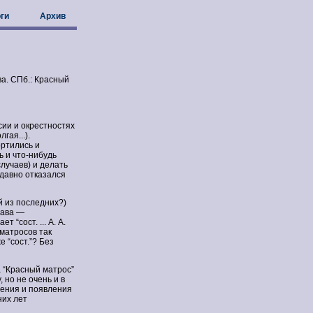
ги
Архив
ева. СПб.: Красный
ссии и окрестностях
гая...).
ортились и
ь и что-нибудь
случаев) и делать
 давно отказался
й из последних?)
рава —
 “сост. ... А. А.
 матросов так
е “сост.”? Без
а “Красный матрос”
 но не очень и в
сения и появления
них лет