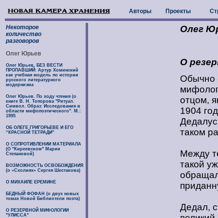
Авторы
Проекты
Ст
Некоторое
Олег Ю
количество
разговоров
Олег Юрьев
О резер
Олег Юрьев. БЕЗ ВЕСТИ
ПРОПАВШИЙ: Артур Хоминский
как учебная модель по истории
Обычно с
русского литературного
модернизма
мифологи
Олег Юрьев. По ходу чтения (о
отцом, 
книге В. Н. Топорова "Ритуал.
Символ. Образ: Исследования в
1904 год
области мифопоэтического". М.:
1995
Дедалус
ОБ ОЛЕГЕ ГРИГОРЬЕВЕ И ЕГО
таком р
“КРАСНОЙ ТЕТРАДИ”
О СОПРОТИВЛЕНИИ МАТЕРИАЛА
(О "Киреевском" Марии
Между те
Степановой)
такой уж
ВОЗМОЖНОСТЬ ОСВОБОЖДЕНИЯ
(о «Схолиях» Сергея Шестакова)
обращал
О МИХАИЛЕ ЕРЕМИНЕ
приданну
БЕДНЫЙ ФОФАН (о двух новых
томах Новой Библиотели поэта)
Дедал, с
О РЕЗЕРВНОЙ МИФОЛОГИИ
"УЛИССА"
великий 