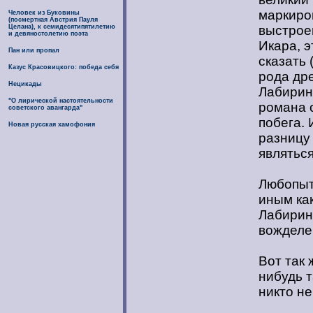
маркиро
Человек из Буковины
(посмертная Австрия Пауля
Целана), к семидесятипятилетию
выстрое
и девяностолетию поэта
Икара, э
Пан или пропал
сказать 
Казус Красовицкого: победа себя
рода дре
Нецикады
Лабирин
"О лирической настоятельности
романа 
советского авангарда"
побега. 
Новая русская хамофония
разницу 
являтьс
Любопыт
иным ка
Лабирин
вожделе
Вот так 
нибудь т
никто не