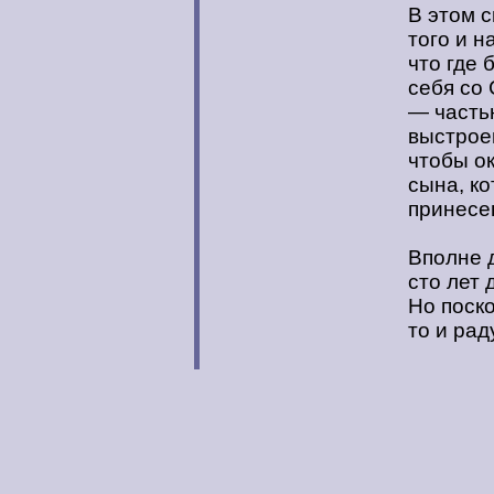
В этом с
того и н
что где
себя со
— часть
выстроен
чтобы о
сына, ко
принесен
Вполне 
сто лет 
Но поск
то и рад