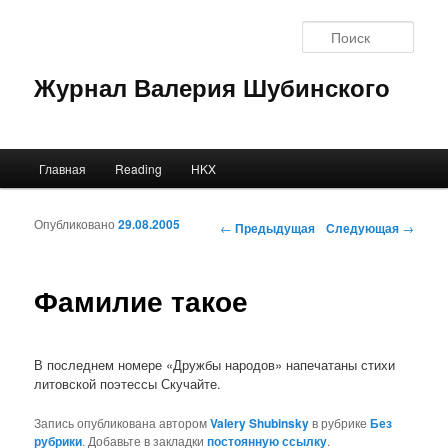
Поис
Журнал Валерия Шубинского
Главное меню
Главная
Reading
HKX
Перейти к основному содержимому
Перейти к дополнительному содержимому
Навигация по записям
Опубликовано
29.08.2005
←
Предыдущая
Следующая
→
Фамилие такое
В последнем номере «Дружбы народов» напечатаны стихи
литовской поэтессы Скучайте.
Запись опубликована автором
Valery Shubinsky
в рубрике
Без
рубрики
. Добавьте в закладки
постоянную ссылку
.