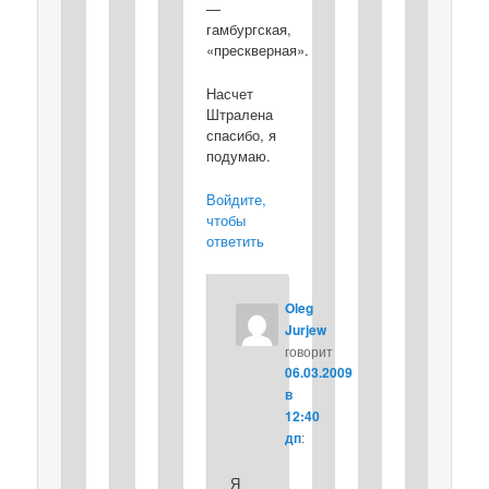
—
гамбургская,
«прескверная».
Насчет
Штралена
спасибо, я
подумаю.
Войдите,
чтобы
ответить
Oleg
Jurjew
говорит
06.03.2009
в
12:40
дп
:
Я