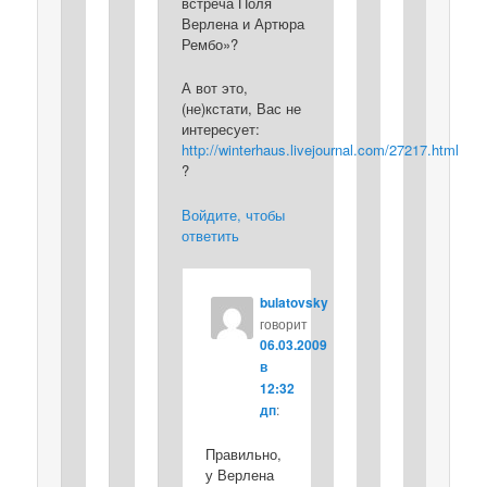
встреча Поля
Верлена и Артюра
Рембо»?
А вот это,
(не)кстати, Вас не
интересует:
http://winterhaus.livejournal.com/27217.html
?
Войдите, чтобы
ответить
bulatovsky
говорит
06.03.2009
в
12:32
дп
:
Правильно,
у Верлена