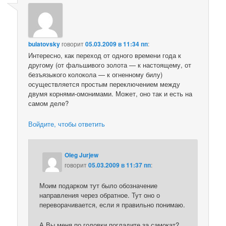
bulatovsky
говорит
05.03.2009 в 11:34 пп
:
Интересно, как переход от одного времени года к
другому (от фальшивого золота — к настоящему, от
безъязыкого колокола — к огненному билу)
осуществляется простым переключением между
двумя корнями-омонимами. Может, оно так и есть на
самом деле?
Войдите, чтобы ответить
Oleg Jurjew
говорит
05.03.2009 в 11:37 пп
:
Моим подарком тут было обозначение
направления через обратное. Тут оно о
переворачивается, если я правильно понимаю.
А Вы меня по головки погладите за самокат?