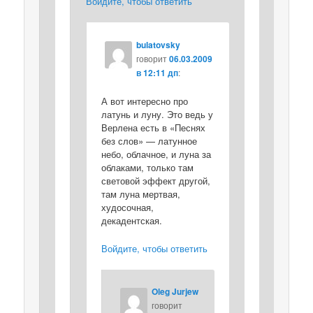
Войдите, чтобы ответить
bulatovsky
говорит
06.03.2009
в 12:11 дп
:
А вот интересно про
латунь и луну. Это ведь у
Верлена есть в «Песнях
без слов» — латунное
небо, облачное, и луна за
облаками, только там
световой эффект другой,
там луна мертвая,
худосочная,
декадентская.
Войдите, чтобы ответить
Oleg Jurjew
говорит