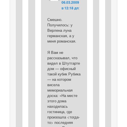
06.03.2009
в 12:18 дп
:
Смешно.
Получилось: у
Верлена луна
германская, а у
меня романская.
Я Вам не
рассказывал, что
видел в Штутгарте
дом — офисный
такой кубик Рубика
— на котором
висела
мемориальная
доска: «На месте
этого дома
находилась
гостиница, где
произошла <тогда-
то> последняя