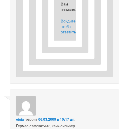
Вам
написал.
Войдите,
чтобы
ответить
eiuia
говорит
06.03.2009 в 10:17 дп
:
Гермес-самокатчик, квик-сильбер.