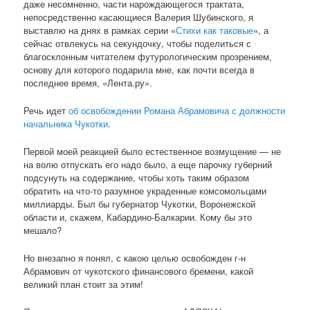
даже несомненно, части нарождающегося трактата,
непосредственно касающиеся Валерия Шубинского, я
выставлю на днях в рамках серии «
Стихи как таковые
«, а
сейчас отвлекусь на секундочку, чтобы поделиться с
благосклонным читателем футурологическим прозрением,
основу для которого подарила мне, как почти всегда в
последнее время, «Лента.ру».
Речь идет
об освобождении Романа Абрамовича с должности
начальника Чукотки
.
Первой моей реакцией было естественное возмущение — не
на волю отпускать его надо было, а еще парочку губерний
подсунуть на содержание, чтобы хоть таким образом
обратить на что-то разумное украденные комсомольцами
миллиарды. Был бы губернатор Чукотки, Воронежской
области и, скажем, Кабардино-Балкарии. Кому бы это
мешало?
Но внезапно я понял, с какою целью освобожден г-н
Абрамович от чукотского финансового бремени, какой
великий план стоит за этим!