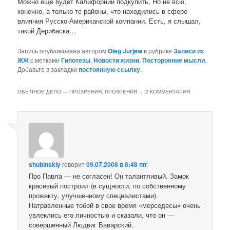
Можно еще будет Калифорнии подкупить, Но не всю,
конечно, а только те районы, что находились в сфере
влияния Русско-Американской компании. Есть, я слышал,
такой Дерибаска…
Запись опубликована автором
Oleg Jurjew
в рубрике
Записи из
ЖЖ
с метками
Гипотезы
,
Новости жизни
,
Посторонние мысли
.
Добавьте в закладки
постоянную ссылку
.
ОБЫЧНОЕ ДЕЛО — ПРОЗРЕНИЯ, ПРОЗРЕНИЯ…
: 2 КОММЕНТАРИЯ
shubinskiy
говорит
09.07.2008 в 8:48 пп
:
Про Павла — не согласен! Он талантливый. Замок
красивый построил (в сущности, по собственному
прожекту, улучшенному специалистами).
Натравленные тобой в свое время «мерседесы» очень
увлеклись его личностью и сказали, что он —
совершенный Людвиг Баварский.