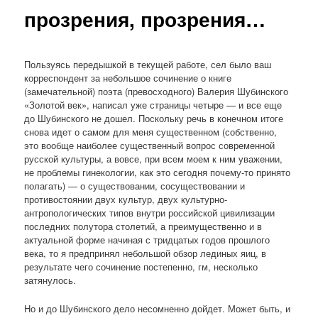
прозрения, прозрения…
Пользуясь передышкой в текущей работе, сел было ваш
корреспондент за небольшое сочинение о книге
(замечательной) поэта (превосходного) Валерия Шубинского
«Золотой век», написал уже страницы четыре — и все еще
до Шубинского не дошел. Поскольку речь в конечном итоге
снова идет о самом для меня существенном (собственно,
это вообще наиболее существенный вопрос современной
русской культуры, а вовсе, при всем моем к ним уважении,
не проблемы гинекологии, как это сегодня почему-то принято
полагать) — о существовании, сосуществовании и
противостоянии двух культур, двух культурно-
антропологических типов внутри российской цивилизации
последних полутора столетий, а преимущественно и в
актуальной форме начиная с тридцатых годов прошлого
века, то я предпринял небольшой обзор лединых яиц, в
результате чего сочинение постепенно, гм, несколько
затянулось.
Но и до Шубинского дело несомненно дойдет. Может быть, и