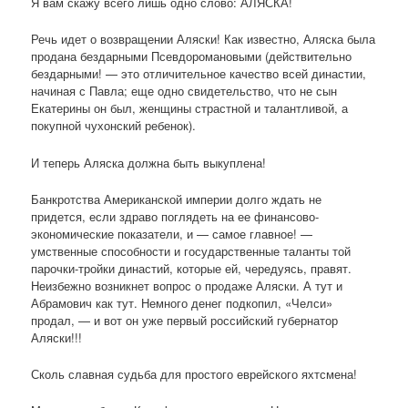
Я вам скажу всего лишь одно слово: АЛЯСКА!
Речь идет о возвращении Аляски! Как известно, Аляска была
продана бездарными Псевдоромановыми (действительно
бездарными! — это отличительное качество всей династии,
начиная с Павла; еще одно свидетельство, что не сын
Екатерины он был, женщины страстной и талантливой, а
покупной чухонский ребенок).
И теперь Аляска должна быть выкуплена!
Банкротства Американской империи долго ждать не
придется, если здраво поглядеть на ее финансово-
экономические показатели, и — самое главное! —
умственные способности и государственные таланты той
парочки-тройки династий, которые ей, чередуясь, правят.
Неизбежно возникнет вопрос о продаже Аляски. А тут и
Абрамович как тут. Немного денег подкопил, «Челси»
продал, — и вот он уже первый российский губернатор
Аляски!!!
Сколь славная судьба для простого еврейского яхтсмена!