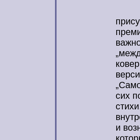
Мног
прису
преми
важно
„меж
ковер
верс
„Само
сих п
стихи
внутр
и воз
котор