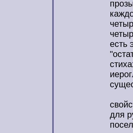
прозы
каждо
четыр
четыр
есть 
"оста
стиха
иерог
сущес
Позд
свойс
для р
посел