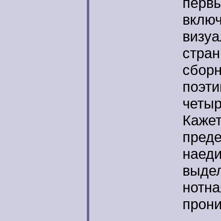
первы
включ
визуа
стран
сборн
поэти
четыр
Кажет
преде
наеди
выдел
нотна
прон