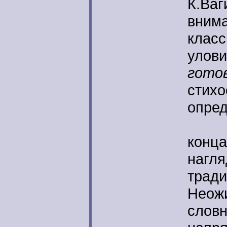
К.Ваг
внима
класс
улови
гото
стих
опред
Сти
конца
нагля
тради
Неож
словн