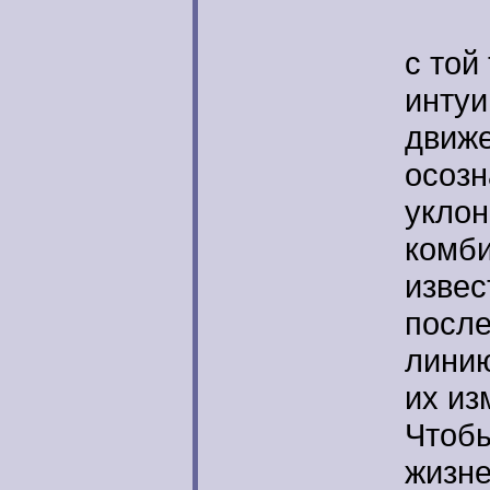
Поэ
с той
интуи
движе
осозн
уклон
комби
извес
после
линию
их из
Чтобы
жизне