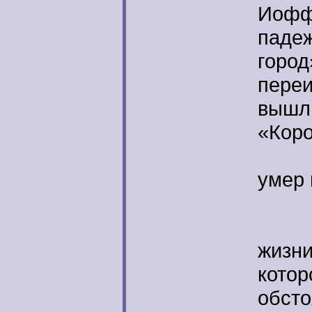
Иофф
падеж
город
переи
вышли
«Коро
3 и
умер 
Эти 
жизн
котор
обсто