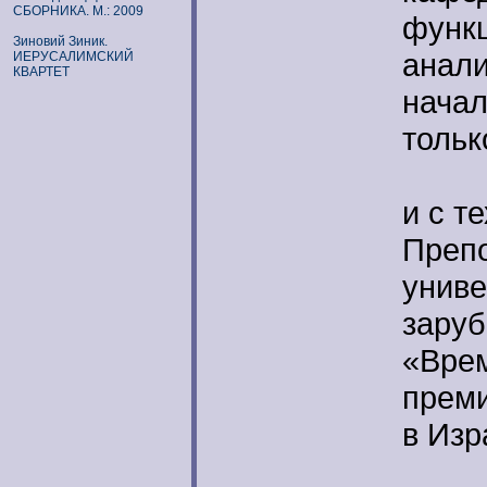
СБОРНИКА. М.: 2009
функ
Зиновий Зиник.
анали
ИЕРУСАЛИМСКИЙ
КВАРТЕТ
начал
тольк
В 19
и с т
Препо
униве
заруб
«Врем
преми
в Изр
Три 