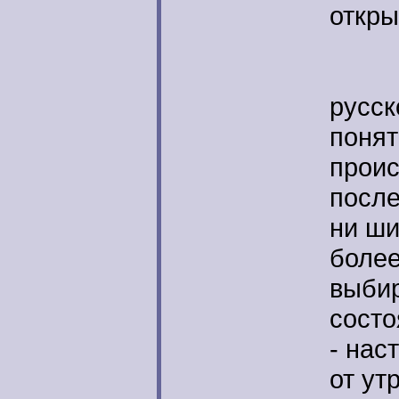
откры
Сущ
русск
понят
проис
после
ни ши
более
выбир
состо
- нас
от ут