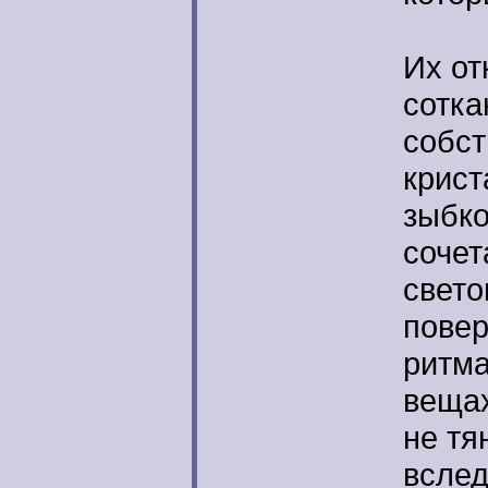
Их н
Их от
сотка
собст
крист
зыбко
сочет
свето
повер
ритма
вещах
не тя
вслед