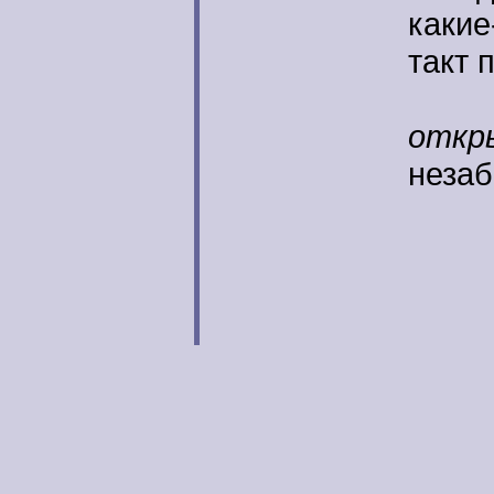
какие
такт 
Мног
откр
неза