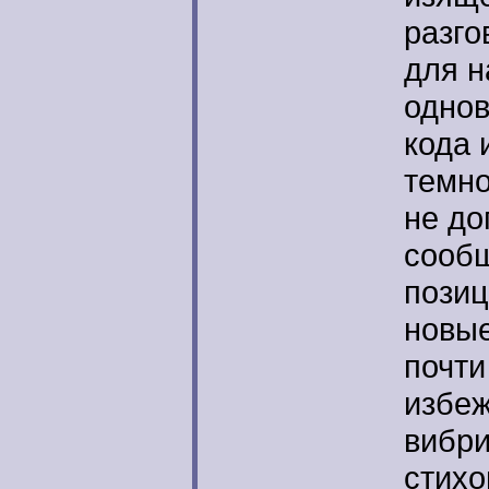
разго
для н
однов
кода 
темно
не до
сообщ
позиц
новые
почти
избеж
вибри
стихо