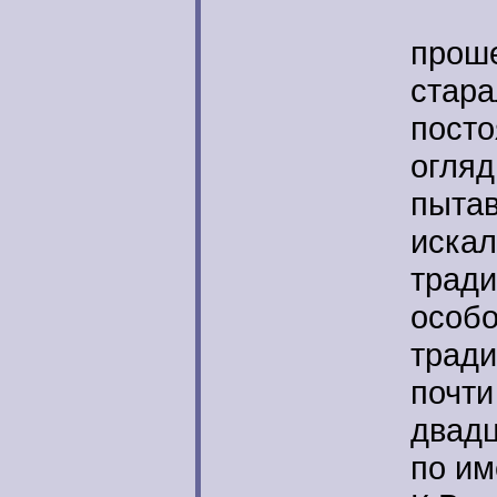
В н
проше
стара
посто
огляд
пытав
искал
тради
особо
тради
почти
двадц
по им