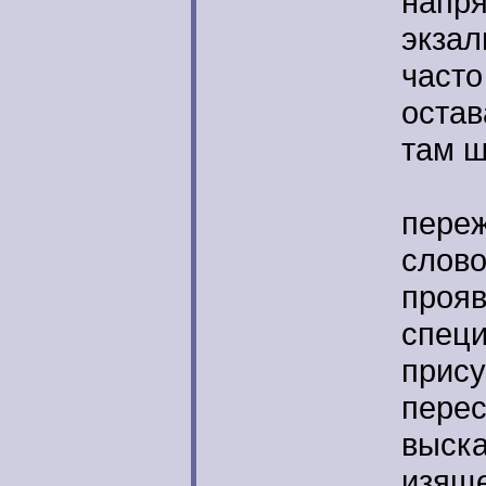
напря
экзал
часто
остав
там ш
Иоф
переж
слово
прояв
специ
прису
перес
выск
изяще