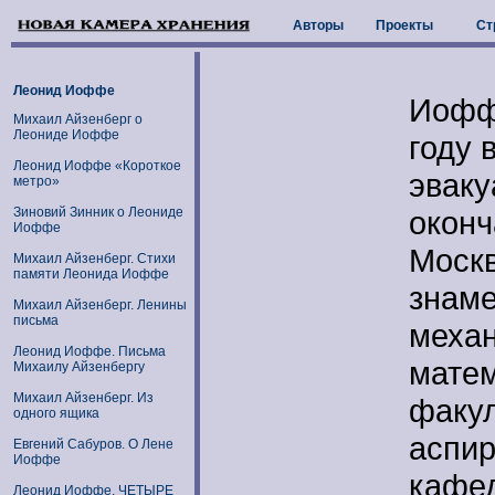
Авторы
Проекты
Ст
Ле
Леонид Иоффе
Иофф
Михаил Айзенберг о
Леониде Иоффе
году 
Леонид Иоффе «Короткое
эваку
метро»
Зиновий Зинник о Леониде
оконч
Иоффе
Москв
Михаил Айзенберг. Стихи
памяти Леонида Иоффе
знаме
Михаил Айзенберг. Ленины
письма
механ
Леонид Иоффе. Письма
мате
Михаилу Айзенбергу
Михаил Айзенберг. Из
факул
одного ящика
аспир
Евгений Сабуров. O Лене
Иоффе
кафе
Леонид Иоффе. ЧЕТЫРЕ