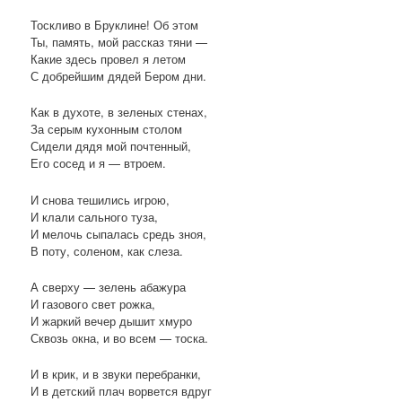
Тоскливо в Бруклине! Об этом
Ты, память, мой рассказ тяни —
Какие здесь провел я летом
С добрейшим дядей Бером дни.
Как в духоте, в зеленых стенах,
За серым кухонным столом
Сидели дядя мой почтенный,
Его сосед и я — втроем.
И снова тешились игрою,
И клали сального туза,
И мелочь сыпалась средь зноя,
В поту, соленом, как слеза.
А сверху — зелень абажура
И газового свет рожка,
И жаркий вечер дышит хмуро
Сквозь окна, и во всем — тоска.
И в крик, и в звуки перебранки,
И в детский плач ворвется вдруг