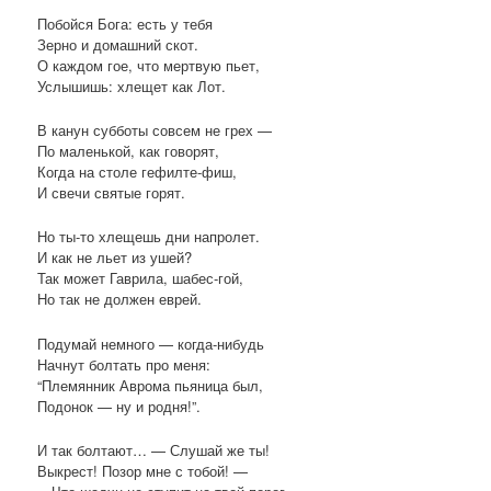
Побойся Бога: есть у тебя
Зерно и домашний скот.
О каждом гое, что мертвую пьет,
Услышишь: хлещет как Лот.
В канун субботы совсем не грех —
По маленькой, как говорят,
Когда на столе гефилте-фиш,
И свечи святые горят.
Но ты-то хлещешь дни напролет.
И как не льет из ушей?
Так может Гаврила, шабес-гой,
Но так не должен еврей.
Подумай немного — когда-нибудь
Начнут болтать про меня:
“Племянник Аврома пьяница был,
Подонок — ну и родня!”.
И так болтают… — Слушай же ты!
Выкрест! Позор мне с тобой! —