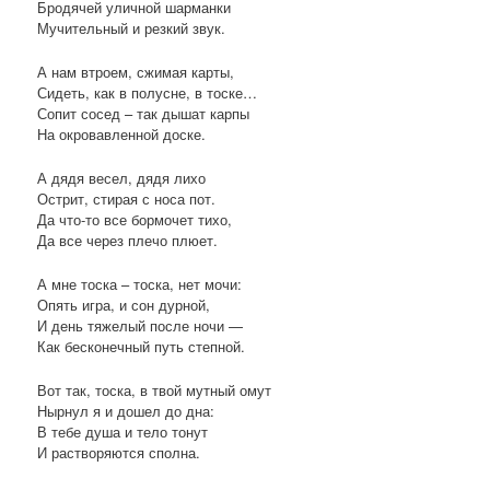
Бродячей уличной шарманки
Мучительный и резкий звук.
А нам втроем, сжимая карты,
Сидеть, как в полусне, в тоске…
Сопит сосед – так дышат карпы
На окровавленной доске.
А дядя весел, дядя лихо
Острит, стирая с носа пот.
Да что-то все бормочет тихо,
Да все через плечо плюет.
А мне тоска – тоска, нет мочи:
Опять игра, и сон дурной,
И день тяжелый после ночи —
Как бесконечный путь степной.
Вот так, тоска, в твой мутный омут
Нырнул я и дошел до дна:
В тебе душа и тело тонут
И растворяются сполна.