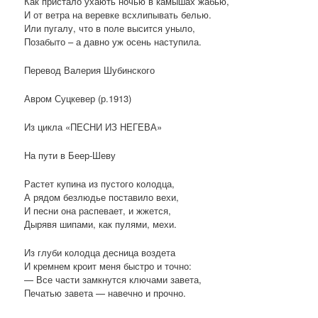
Как пристало ухають ночью в камышах жабью,
И от ветра на веревке всхлипывать белью.
Или пугалу, что в поле высится уныло,
Позабыто – а давно уж осень наступила.
Перевод Валерия Шубинского
Авром Суцкевер (р.1913)
Из цикла «ПЕСНИ ИЗ НЕГЕВА»
На пути в Беер-Шеву
Растет купина из пустого колодца,
А рядом безлюдье поставило вехи,
И песни она распевает, и жжется,
Дырявя шипами, как пулями, мехи.
Из глуби колодца десница воздета
И кремнем кроит меня быстро и точно:
— Все части замкнутся ключами завета,
Печатью завета — навечно и прочно.