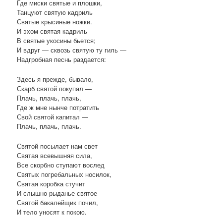
Где миски святые и плошки,
Танцуют святую кадриль
Святые крысиные ножки.
И эхом святая кадриль
В святые укосины бьется;
И вдруг — сквозь святую ту гиль —
Надгробная песнь раздается:
Здесь я прежде, бывало,
Скарб святой покупал —
Плачь, плачь, плачь,
Где ж мне нынче потратить
Свой святой капитал —
Плачь, плачь, плачь.
Святой посылает нам свет
Святая всевышняя сила,
Все скорбно ступают вослед
Святых погребальных носилок,
Святая коробка стучит
И слышно рыданье святое –
Святой бакалейщик почил,
И тело уносят к покою.