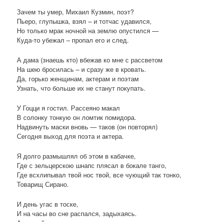
Зачем ты умер, Михаил Кузмин, поэт?
Пьеро, глупышка, взял – и тотчас удавился,
Но только мрак ночной на землю опустился —
Куда-то убежал – пропал его и след.
А дама (знаешь кто) вбежав ко мне с рассветом
На шею бросилась – и сразу же в кровать.
Да, горько женщинам, актерам и поэтам
Узнать, что больше их не станут покупать.
У Гоцци я гостил. Рассеяно макал
В солонку тонкую он ломтик помидора.
Надвинуть маски вновь — таков (он повторял)
Сегодня выход для поэта и актера.
Я долго размышлял об этом в кабачке,
Где с зельцерскою шнапс плясал в бокале танго,
Где всхлипывал твой нос твой, все чующий так тонко,
Товарищ Сирано.
И день угас в тоске,
И на часы во сне распался, задыхаясь.