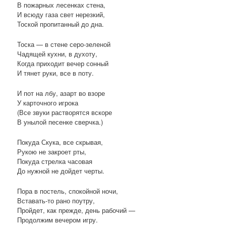
В пожарных лесенках стена,
И всюду газа свет нерезкий,
Тоской пропитанный до дна.
Тоска — в стене серо-зеленой
Чадящей кухни, в духоту,
Когда приходит вечер сонный
И тянет руки, все в поту.
И пот на лбу, азарт во взоре
У карточного игрока
(Все звуки растворятся вскоре
В унылой песенке сверчка.)
Покуда Скука, все скрывая,
Рукою не закроет рты,
Покуда стрелка часовая
До нужной не дойдет черты.
Пора в постель, спокойной ночи,
Вставать-то рано поутру,
Пройдет, как прежде, день рабочий —
Продолжим вечером игру.