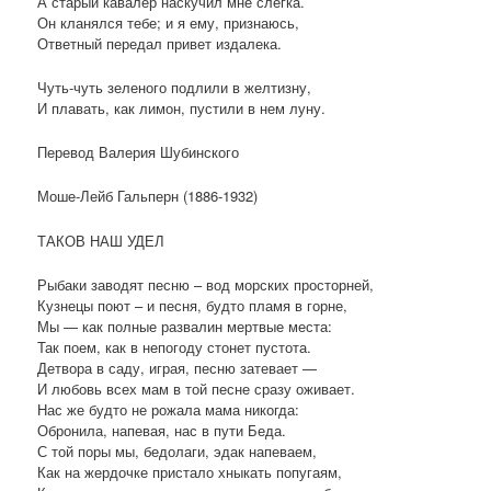
А старый кавалер наскучил мне слегка.
Он кланялся тебе; и я ему, признаюсь,
Ответный передал привет издалека.
Чуть-чуть зеленого подлили в желтизну,
И плавать, как лимон, пустили в нем луну.
Перевод Валерия Шубинского
Моше-Лейб Гальперн (1886-1932)
ТАКОВ НАШ УДЕЛ
Рыбаки заводят песню – вод морских просторней,
Кузнецы поют – и песня, будто пламя в горне,
Мы — как полные развалин мертвые места:
Так поем, как в непогоду стонет пустота.
Детвора в саду, играя, песню затевает —
И любовь всех мам в той песне сразу оживает.
Нас же будто не рожала мама никогда:
Обронила, напевая, нас в пути Беда.
С той поры мы, бедолаги, эдак напеваем,
Как на жердочке пристало хныкать попугаям,