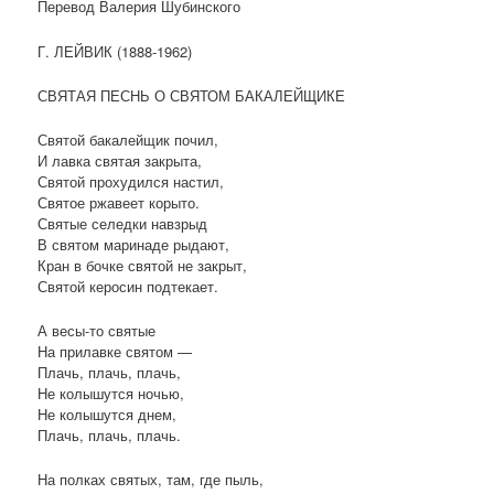
Перевод Валерия Шубинского
Г. ЛЕЙВИК (1888-1962)
СВЯТАЯ ПЕСНЬ О СВЯТОМ БАКАЛЕЙЩИКЕ
Святой бакалейщик почил,
И лавка святая закрыта,
Святой прохудился настил,
Святое ржавеет корыто.
Святые селедки навзрыд
В святом маринаде рыдают,
Кран в бочке святой не закрыт,
Святой керосин подтекает.
А весы-то святые
На прилавке святом —
Плачь, плачь, плачь,
Не колышутся ночью,
Не колышутся днем,
Плачь, плачь, плачь.
На полках святых, там, где пыль,