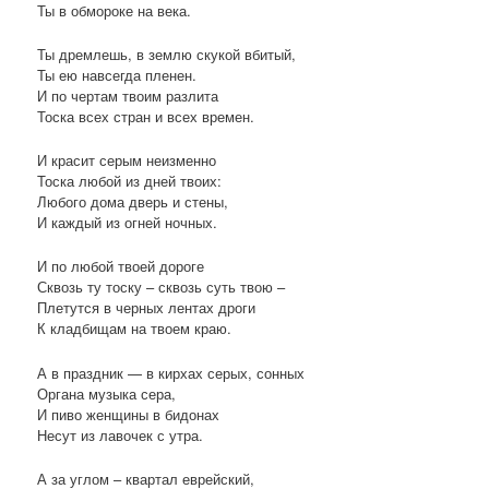
Ты в обмороке на века.
Ты дремлешь, в землю скукой вбитый,
Ты ею навсегда пленен.
И по чертам твоим разлита
Тоска всех стран и всех времен.
И красит серым неизменно
Тоска любой из дней твоих:
Любого дома дверь и стены,
И каждый из огней ночных.
И по любой твоей дороге
Сквозь ту тоску – сквозь суть твою –
Плетутся в черных лентах дроги
К кладбищам на твоем краю.
А в праздник — в кирхах серых, сонных
Органа музыка сера,
И пиво женщины в бидонах
Несут из лавочек с утра.
А за углом – квартал еврейский,