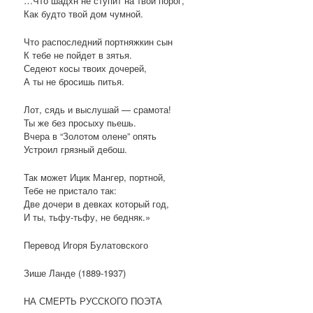
…Что шадхн не ступит на твой порог,
Как будто твой дом чумной.
Что распоследний портняжкин сын
К тебе не пойдет в зятья.
Седеют косы твоих дочерей,
А ты не бросишь питья.
Лот, сядь и выслушай — срамота!
Ты же без просыху пьешь.
Вчера в “Золотом олене” опять
Устроил грязный дебош.
Так может Ицик Мангер, портной,
Тебе не пристало так:
Две дочери в девках который год,
И ты, тьфу-тьфу, не бедняк.»
Перевод Игоря Булатовского
Зише Ланде (1889-1937)
НА СМЕРТЬ РУССКОГО ПОЭТА