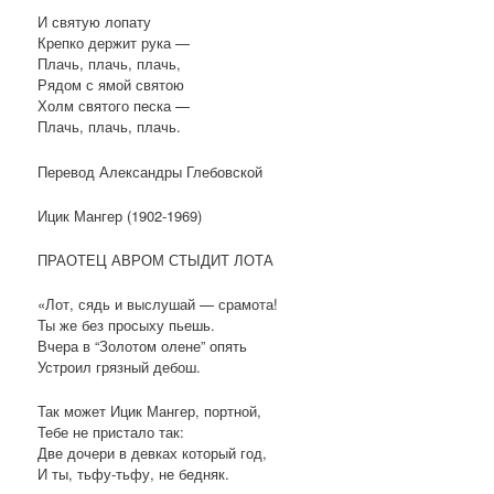
И святую лопату
Крепко держит рука —
Плачь, плачь, плачь,
Рядом с ямой святою
Холм святого песка —
Плачь, плачь, плачь.
Перевод Александры Глебовской
Ицик Мангер (1902-1969)
ПРАОТЕЦ АВРОМ СТЫДИТ ЛОТА
«Лот, сядь и выслушай — срамота!
Ты же без просыху пьешь.
Вчера в “Золотом олене” опять
Устроил грязный дебош.
Так может Ицик Мангер, портной,
Тебе не пристало так:
Две дочери в девках который год,
И ты, тьфу-тьфу, не бедняк.