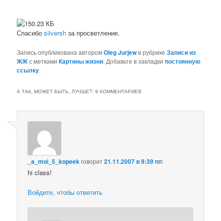
Спасибо
silversh
за просветление.
Запись опубликована автором
Oleg Jurjew
в рубрике
Записи из
ЖЖ
с метками
Картины жизни
. Добавьте в закладки
постоянную
ссылку
.
А ТАК, МОЖЕТ БЫТЬ, ЛУЧШЕ?
: 9 КОММЕНТАРИЕВ
_a_moi_5_kopeek
говорит
21.11.2007 в 9:39 пп
:
hi class!
Войдите, чтобы ответить