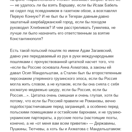
— не удалось ли бы взять Варшаву, если бы Исаак Бабель
не сидел под псевдонимом в газетном обозе, а возглавлял
Первую Конную? И не был бы и Тегеран давным-давно
заштатный азербайджанский город, если бы походом
руководил Хлебников? И чем расстреливать Гумилева, не
лучше ли было назначить его ответственным за взятие
Константинополя?
Есть такой польский пошляк по имени Адам Загаевский,
давно уже передаваемый из рук в руки международными
пошляками с прочувствованной цитаткой насчет того, что
«если бы Россию основала Анна Ахматова, а законы ей
давал Осип Мандельштам, а Сталин был бы второстепенным
персонажем утерянного грузинского эпоса, если бы Россия
могла жить словом, а не кулаком, если бы она сняла с себя
косматую медвежью шкуру, если бы Россия, если бы
Россия…». Цитатка очень смешная и очень глупая, хотя бы
потому, что если бы Россией правили не Романовы, вечно
подобострастничавшие перед заграницей, а особенно перед
польскими помещиками и остзейским баронами, и не грузино-
украинские партократы, а русские поэты (настоящие поэты,
конечно, а не «от меня вам всем приветик» — Державины,
Пушкины, Тютчевы, а хоть бы и Ахматова с Мандельштамом: