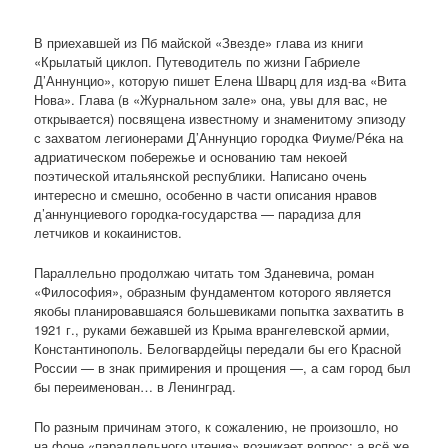
В приехавшей из Пб майской «Звезде» глава из книги
«Крылатый циклоп. Путеводитель по жизни Габриеле
Д’Аннунцио», которую пишет Елена Шварц для изд-ва «Вита
Нова». Глава (в «Журнальном зале» она, увы для вас, не
открывается) посвящена известному и знаменитому эпизоду
с захватом легионерами Д’Аннунцио городка Фиуме/Рéка на
адриатическом побережье и основанию там некоей
поэтической итальянской республики. Написано очень
интересно и смешно, особенно в части описания нравов
д’аннунциевого городка-государства — парадиза для
летчиков и кокаинистов.
Параллельно продолжаю читать том Зданевича, роман
«Философия», образным фундаментом которого является
якобы планировавшаяся большевиками попытка захватить в
1921 г., руками бежавшей из Крыма врангелевской армии,
Константинополь. Белогвардейцы передали бы его Красной
России — в знак примирения и прощения —, а сам город был
бы переименован… в Ленинград.
По разным причинам этого, к сожалению, не произошло, но
на фоне «параллельного чтения» возникает вопрос: а всё же