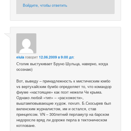
Войдите, чтобы ответить
eiuia
говорит
12.06.2009 в 9:00 дп
:
Столик выстукивает Бруно Шульца, наверно, когда
осознаю)
Вот, выведу – принадлежность к мистическим юмбо
vs вертухайским бумбо определяет то, что командор
фиуме «настоящее» как поэт нежели Че крыма.
Однако любой «тип» – «расхожести»,
выштамповывающие худож. novum. Б.Скосырев был
виленским журналистом, им и остался, став
принцепсом. VN – 300летний перламутр на барском
недоросле вряд ли дороже перла в тектоническом
котловане.