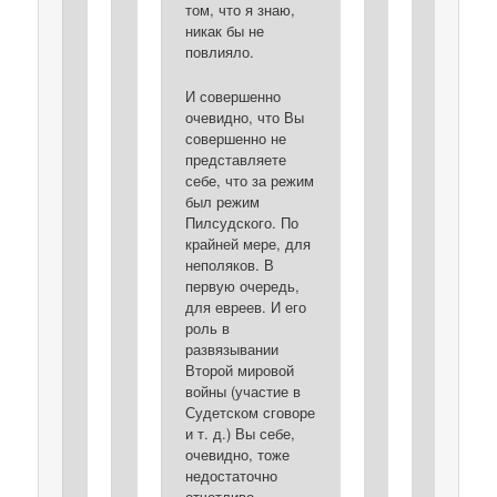
том, что я знаю,
никак бы не
повлияло.
И совершенно
очевидно, что Вы
совершенно не
представляете
себе, что за режим
был режим
Пилсудского. По
крайней мере, для
неполяков. В
первую очередь,
для евреев. И его
роль в
развязывании
Второй мировой
войны (участие в
Судетском сговоре
и т. д.) Вы себе,
очевидно, тоже
недостаточно
отчетливо