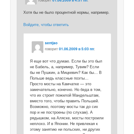
01.06.2009 в 4:51 пп
Хотя бы не было процентной нормы, например.
Войдите, чтобы ответить
sentjao
говорит
01.06.2009 в 5:03 пп
:
Я еще вот что думаю. Если бы это был
не Бабель, а, например, Тувим? Если
бы не Пушкин, а Мицкевич? Как бы… В
Польше ведь классные поэты…
Просто мосты на Камчатке — это
замечательно, конечно. Но беда в том,
что их строит пожилой Мандельштам,
вместо того, чтобы править Польшей.
Возможно, поэтому мосты так до сих
пор и не построены (по слухам). А
рядышком, на Аляске, мосты построили
неплохо. И в Японии. Не привлекая к
этому занятию ни польских, ни других