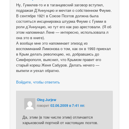
Ну, Гумилев-то и в таганцевский заговор вступил,
подражая Д’Аннунцио и мечтая о собственном Фиуме.
В сентябре 1921 в Союзе Поэтов должна была
состояться инсценировка штурма Фиуме с Гумми в
роли д’Аннунцио, но тут его как раз арестовали. (Я об
этом напоминал Лене — интересно, использовала л
она это в книге).
А вообще мне это напоминает эпизод из
воспоминаний Лимонова о том, как он в 1993 приехал
в Крым делать революцию, но, добравшись до
Симферополя, выяснил, что Крымом правит его
старый кореш Женя Сабуров. Делать нечего —
выпили и уехал обратно.
Войдите, чтобы ответить
Oleg Jurjew
говорит
02.06.2009 в 7:41 пп
:
Да, этим (в том числе этим) отличается
харьковский портной от настоящих поэтов.