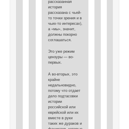
рассказанная
история
рассказана с чьей-
то точки зрения и в
чьих-то интересах),
а «мы», значит,
должны покорно
соглашаться.
Это уже режим
цензуры — во-
первых.
А во-вторых, это
крайне
недальновидно,
потому что отдает
дело подтасовки
истории
российской или
еврейской или их
вместе в руки
таких же дураков и
фашистов, которые