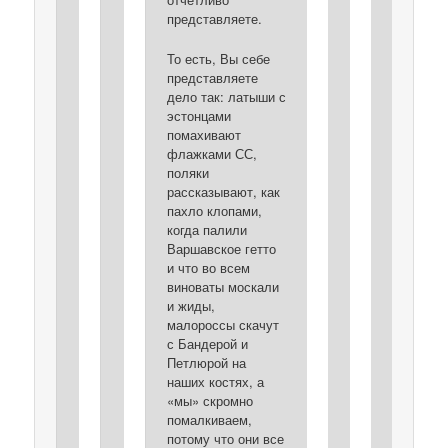
представляете.
То есть, Вы себе
представляете
дело так: латыши с
эстонцами
помахивают
флажками СС,
поляки
рассказывают, как
пахло клопами,
когда палили
Варшавское гетто
и что во всем
виноваты москали
и жиды,
малороссы скачут
с Бандерой и
Петлюрой на
наших костях, а
«мы» скромно
помалкиваем,
потому что они все