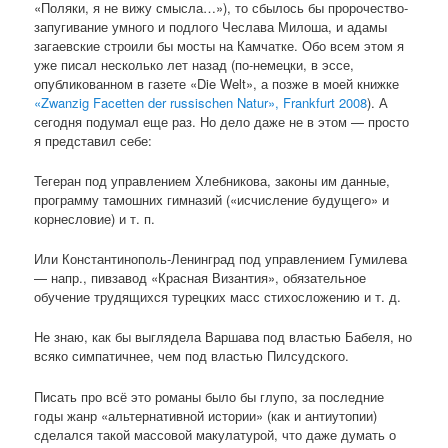
«Поляки, я не вижу смысла…»), то сбылось бы пророчество-
запугивание умного и подлого Чеслава Милоша, и адамы
загаевские строили бы мосты на Камчатке. Обо всем этом я
уже писал несколько лет назад (по-немецки, в эссе,
опубликованном в газете «Die Welt», а позже в моей книжке
«Zwanzig Facetten der russischen Natur», Frankfurt 2008
). А
сегодня подумал еще раз. Но дело даже не в этом — просто
я представил себе:
Тегеран под управлением Хлебникова, законы им данные,
программу тамошних гимназий («исчисление будущего» и
корнесловие) и т. п.
Или Константинополь-Ленинград под управлением Гумилева
— напр., пивзавод «Красная Византия», обязательное
обучение трудящихся турецких масс стихосложению и т. д.
Не знаю, как бы выглядела Варшава под властью Бабеля, но
всяко симпатичнее, чем под властью Пилсудского.
Писать про всё это романы было бы глупо, за последние
годы жанр «альтернативной истории» (как и антиутопии)
сделался такой массовой макулатурой, что даже думать о