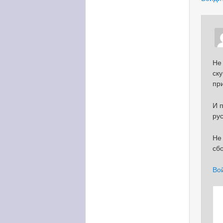
Не
ск
пр
И 
ру
Не
сб
Во