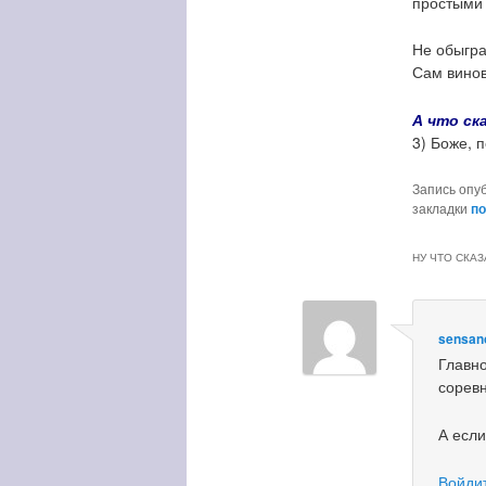
простыми 
Не обыгр
Сам винов
А что ск
3) Боже, 
Запись опу
закладки
по
НУ ЧТО СКАЗ
sensa
Главно
соревн
А если
Войдит