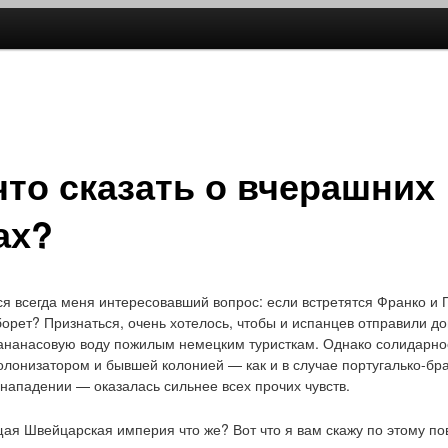
ржимому
му содержимому
что сказать о вчерашних
ах?
ся всегда меня интересовавший вопрос: если встретятся Франко и 
сборет? Признаться, очень хотелось, чтобы и испанцев отправили д
ананасовую воду пожилым немецким туристкам. Однако солидарно
лонизатором и бывшей колонией — как и в случае португалько-бра
енападении — оказалась сильнее всех прочих чувств.
щая Швейцарская империя что же? Вот что я вам скажу по этому по