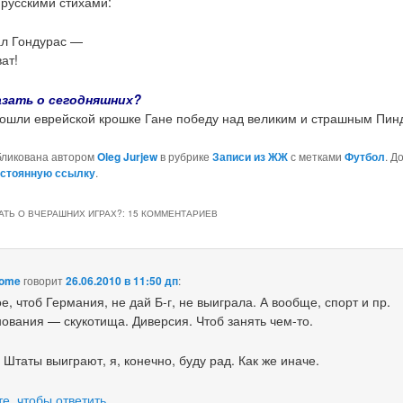
русскими стихами:
ал Гондурас —
ат!
азать о сегодняшних?
пошли еврейской крошке Гане победу над великим и страшным Пин
бликована автором
Oleg Jurjew
в рубрике
Записи из ЖЖ
с метками
Футбол
. Д
стоянную ссылку
.
АТЬ О ВЧЕРАШНИХ ИГРАХ?
: 15 КОММЕНТАРИЕВ
nome
говорит
26.06.2010 в 11:50 дп
:
е, чтоб Германия, не дай Б-г, не выиграла. А вообще, спорт и пр.
ования — скукотища. Диверсия. Чтоб занять чем-то.
 Штаты выиграют, я, конечно, буду рад. Как же иначе.
е, чтобы ответить