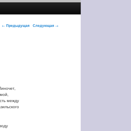
←
Предыдущая
Следующая
→
Пиночет,
омой,
сть между
зильского
воду