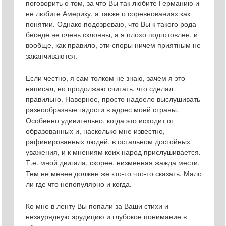
поговорить о том, за что Вы так любите Германию и
не любите Америку, а также о соревнованиях как
понятии. Однако подозреваю, что Вы к такого рода
беседе не очень склонны, а я плохо подготовлен, и
вообще, как правило, эти споры ничем приятным не
заканчиваются.
Если честно, я сам толком не знаю, зачем я это
написал, но продолжаю считать, что сделал
правильно. Наверное, просто надоело выслушивать
разнообразные гадости в адрес моей страны.
Особенно удивительно, когда это исходит от
образованных и, насколько мне известно,
рафинированных людей, в остальном достойных
уважения, и к мнениям коих народ прислушивается.
Т.е. мной двигала, скорее, низменная жажда мести.
Тем не менее должен же кто-то что-то сказать. Мало
ли где что непопулярно и когда.
Ко мне в ленту Вы попали за Ваши стихи и
незаурядную эрудицию и глубокое понимание в