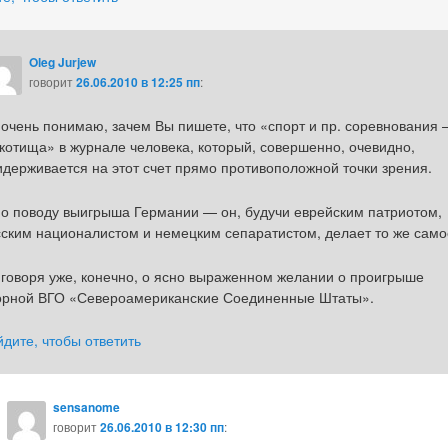
Oleg Jurjew
говорит
26.06.2010 в 12:25 пп
:
 очень понимаю, зачем Вы пишете, что «спорт и пр. соревнования
укотища» в журнале человека, который, совершенно, очевидно,
идерживается на этот счет прямо противоположной точки зрения.
по поводу выигрыша Германии — он, будучи еврейским патриотом,
сским националистом и немецким сепаратистом, делает то же само
 говоря уже, конечно, о ясно выраженном желании о проигрыше
орной ВГО «Североамериканские Соединенные Штаты».
йдите, чтобы ответить
sensanome
говорит
26.06.2010 в 12:30 пп
: