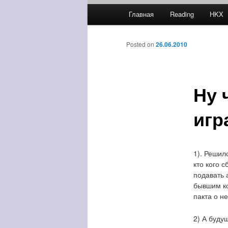
Главное меню
Главная
Reading
HKX
Перейти к основному соде
Перейти к дополнительно
Навигация по записям
Posted on
26.06.2010
Ну 
игр
1). Решил
кто кого 
подавать 
бывшим ко
пакта о н
2) А буду